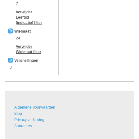
7
Verwijder
Leeftijd
(indicatie)
filter
Wielmaat
24
Verwijder
Wielmaat
filter
Versnellingen
3
Algemene Voorwaarden
Blog
Privacy verklaring
Aanraders