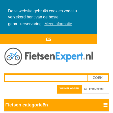
Deze website gebruikt cookies zodat u
verzekerd bent van de beste
gebruikerservaring:
Meer informatie
OK
WINKELWAGEN
(0)
product(en)
Fietsen categorieën