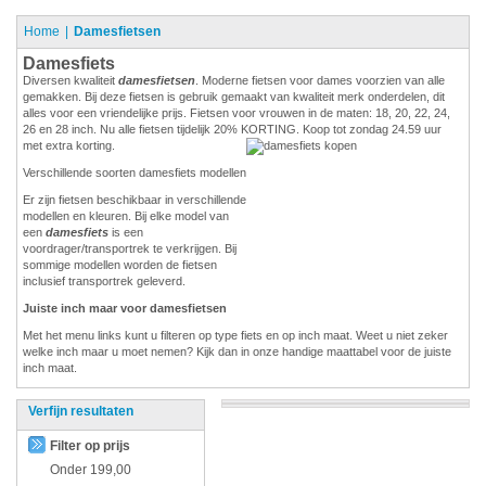
Home
Damesfietsen
Damesfiets
Diversen kwaliteit
damesfietsen
. Moderne fietsen voor dames voorzien van alle
gemakken. Bij deze fietsen is gebruik gemaakt van kwaliteit merk onderdelen, dit
alles voor een vriendelijke prijs. Fietsen voor vrouwen in de maten: 18, 20, 22, 24,
26 en 28 inch. Nu alle fietsen tijdelijk 20% KORTING. Koop tot zondag 24.59 uur
met extra korting.
Verschillende soorten damesfiets modellen
Er zijn fietsen beschikbaar in verschillende
modellen en kleuren. Bij elke model van
een
damesfiets
is een
voordrager/transportrek te verkrijgen. Bij
sommige modellen worden de fietsen
inclusief transportrek geleverd.
Juiste inch maar voor damesfietsen
Met het menu links kunt u filteren op type fiets en op inch maat. Weet u niet zeker
welke inch maar u moet nemen? Kijk dan in onze handige maattabel voor de juiste
inch maat.
Verfijn resultaten
Filter op prijs
Onder
199,00