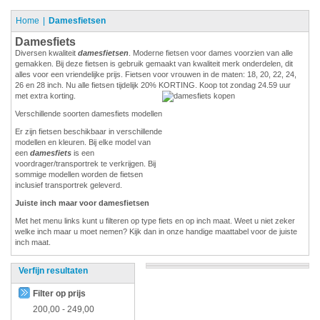
Home
Damesfietsen
Damesfiets
Diversen kwaliteit
damesfietsen
. Moderne fietsen voor dames voorzien van alle
gemakken. Bij deze fietsen is gebruik gemaakt van kwaliteit merk onderdelen, dit
alles voor een vriendelijke prijs. Fietsen voor vrouwen in de maten: 18, 20, 22, 24,
26 en 28 inch. Nu alle fietsen tijdelijk 20% KORTING. Koop tot zondag 24.59 uur
met extra korting.
Verschillende soorten damesfiets modellen
Er zijn fietsen beschikbaar in verschillende
modellen en kleuren. Bij elke model van
een
damesfiets
is een
voordrager/transportrek te verkrijgen. Bij
sommige modellen worden de fietsen
inclusief transportrek geleverd.
Juiste inch maar voor damesfietsen
Met het menu links kunt u filteren op type fiets en op inch maat. Weet u niet zeker
welke inch maar u moet nemen? Kijk dan in onze handige maattabel voor de juiste
inch maat.
Verfijn resultaten
Filter op prijs
200,00
-
249,00