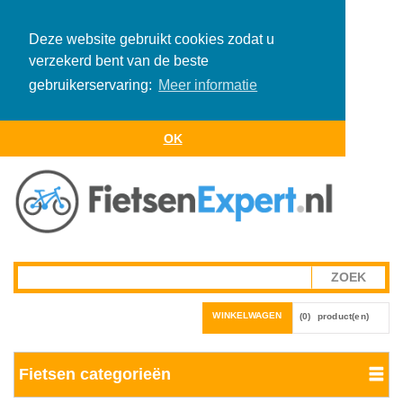
Deze website gebruikt cookies zodat u
verzekerd bent van de beste
gebruikerservaring:
Meer informatie
OK
WINKELWAGEN
(0)
product(en)
Fietsen categorieën