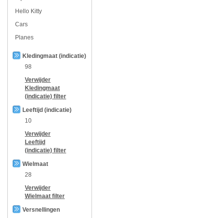
Hello Kitty
Cars
Planes
Kledingmaat (indicatie)
98
Verwijder
Kledingmaat
(indicatie)
filter
Leeftijd (indicatie)
10
Verwijder
Leeftijd
(indicatie)
filter
Wielmaat
28
Verwijder
Wielmaat
filter
Versnellingen