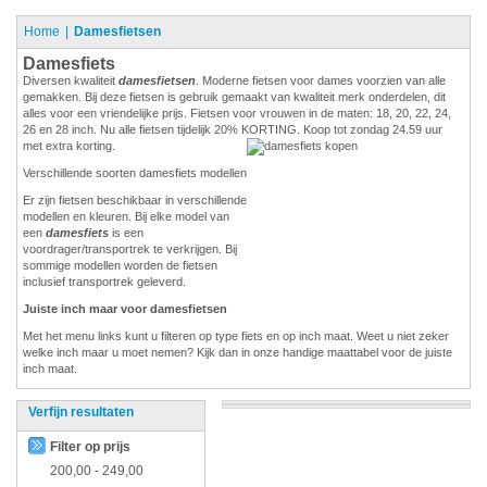
Home
Damesfietsen
Damesfiets
Diversen kwaliteit
damesfietsen
. Moderne fietsen voor dames voorzien van alle
gemakken. Bij deze fietsen is gebruik gemaakt van kwaliteit merk onderdelen, dit
alles voor een vriendelijke prijs. Fietsen voor vrouwen in de maten: 18, 20, 22, 24,
26 en 28 inch. Nu alle fietsen tijdelijk 20% KORTING. Koop tot zondag 24.59 uur
met extra korting.
Verschillende soorten damesfiets modellen
Er zijn fietsen beschikbaar in verschillende
modellen en kleuren. Bij elke model van
een
damesfiets
is een
voordrager/transportrek te verkrijgen. Bij
sommige modellen worden de fietsen
inclusief transportrek geleverd.
Juiste inch maar voor damesfietsen
Met het menu links kunt u filteren op type fiets en op inch maat. Weet u niet zeker
welke inch maar u moet nemen? Kijk dan in onze handige maattabel voor de juiste
inch maat.
Verfijn resultaten
Filter op prijs
200,00
-
249,00