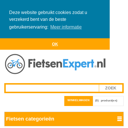
Deze website gebruikt cookies zodat u
verzekerd bent van de beste
gebruikerservaring:
Meer informatie
OK
WINKELWAGEN
(0)
product(en)
Fietsen categorieën