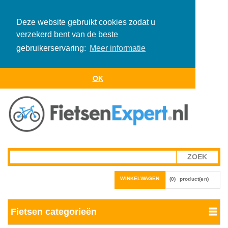
Deze website gebruikt cookies zodat u
verzekerd bent van de beste
gebruikerservaring:
Meer informatie
OK
WINKELWAGEN
(0)
product(en)
Fietsen categorieën