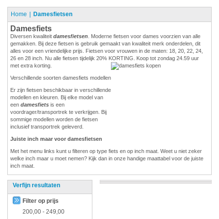
Home
Damesfietsen
Damesfiets
Diversen kwaliteit
damesfietsen
. Moderne fietsen voor dames voorzien van alle
gemakken. Bij deze fietsen is gebruik gemaakt van kwaliteit merk onderdelen, dit
alles voor een vriendelijke prijs. Fietsen voor vrouwen in de maten: 18, 20, 22, 24,
26 en 28 inch. Nu alle fietsen tijdelijk 20% KORTING. Koop tot zondag 24.59 uur
met extra korting.
Verschillende soorten damesfiets modellen
Er zijn fietsen beschikbaar in verschillende
modellen en kleuren. Bij elke model van
een
damesfiets
is een
voordrager/transportrek te verkrijgen. Bij
sommige modellen worden de fietsen
inclusief transportrek geleverd.
Juiste inch maar voor damesfietsen
Met het menu links kunt u filteren op type fiets en op inch maat. Weet u niet zeker
welke inch maar u moet nemen? Kijk dan in onze handige maattabel voor de juiste
inch maat.
Verfijn resultaten
Filter op prijs
200,00
-
249,00