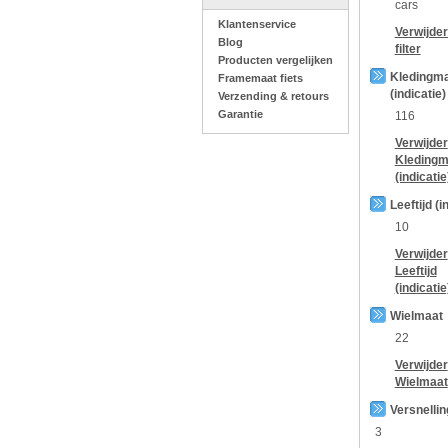
cars
Klantenservice
Verwijde
Blog
filter
Producten vergelijken
Kledingm
Framemaat fiets
(indicatie)
Verzending & retours
Garantie
116
Verwijder
Kledingm
(indicatie
Leeftijd (i
10
Verwijder
Leeftijd
(indicatie
Wielmaat
22
Verwijder
Wielmaat
Versnelli
3