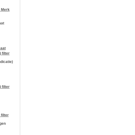
r
Merk
aat
aat
)
filter
ndicatie)
)
filter
filter
ngen