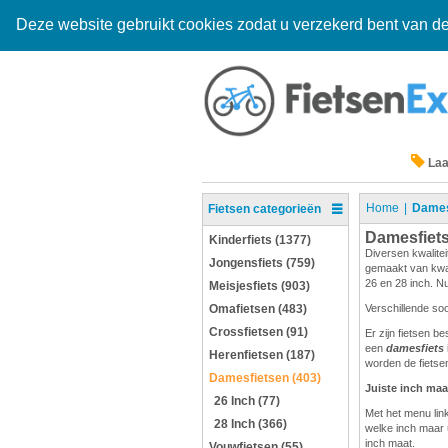
Deze website gebruikt cookies zodat u verzekerd bent van de
Laa
Home
Dames
Fietsen categorieën
Damesfiet
Kinderfiets (1377)
Diversen kwalitei
Jongensfiets (759)
gemaakt van kwali
26 en 28 inch. Nu
Meisjesfiets (903)
Omafietsen (483)
Verschillende so
Crossfietsen (91)
Er zijn fietsen b
een
damesfiets
Herenfietsen (187)
worden de fietsen
Damesfietsen (403)
Juiste inch maa
26 Inch (77)
Met het menu link
28 Inch (366)
welke inch maar 
inch maat.
Vouwfietsen (55)