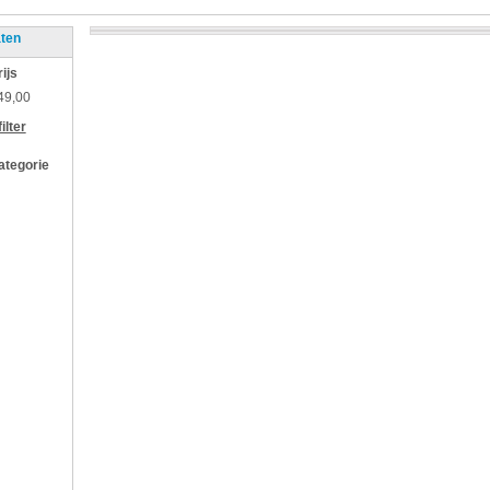
aten
rijs
49,00
ilter
categorie