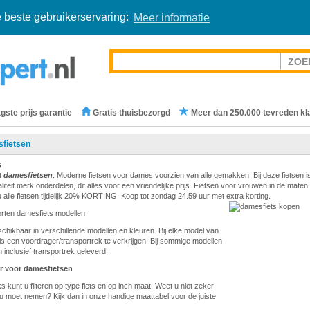
 beste gebruikerservaring:
Meer informatie
gste prijs garantie
Gratis thuisbezorgd
Meer dan 250.000 tevreden kl
fietsen
s
t
damesfietsen
. Moderne fietsen voor dames voorzien van alle gemakken. Bij deze fietsen i
teit merk onderdelen, dit alles voor een vriendelijke prijs. Fietsen voor vrouwen in de maten:
 alle fietsen tijdelijk 20% KORTING. Koop tot zondag 24.59 uur met extra korting.
orten damesfiets modellen
eschikbaar in verschillende modellen en kleuren. Bij elke model van
is een voordrager/transportrek te verkrijgen. Bij sommige modellen
 inclusief transportrek geleverd.
r voor damesfietsen
s kunt u filteren op type fiets en op inch maat. Weet u niet zeker
u moet nemen? Kijk dan in onze handige maattabel voor de juiste