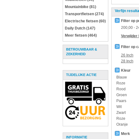
Mountainbike (81)
Verfijn result
Transportfietsen (274)
Filter op p
Electrische fietsen (60)
200,00
-
2
Daily Dutch (147)
Meer fietsen (464)
Verwijder f
Filter op 
BETROUWBAAR &
ZEKERHEID
26 Inch
28 Inch
Kleur
TIJDELIJKE ACTIE
Blauw
Roze
Rood
Groen
Paars
Wit
Zwart
Roze
Oranje
Merk
INFORMATIE