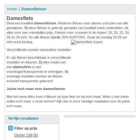
Home
Damesfietsen
Damesfiets
Diversen kwaliteit
damesfietsen
. Moderne fietsen voor dames voorzien van alle
gemakken. Bij deze fietsen is gebruik gemaakt van kwaliteit merk onderdelen, dit
alles voor een vriendelijke prijs. Fietsen voor vrouwen in de maten: 18, 20, 22, 24,
26 en 28 inch. Nu alle fietsen tijdelijk 20% KORTING. Koop tot zondag 24.59 uur
met extra korting.
Verschillende soorten damesfiets modellen
Er zijn fietsen beschikbaar in verschillende
modellen en kleuren. Bij elke model van
een
damesfiets
is een
voordrager/transportrek te verkrijgen. Bij
sommige modellen worden de fietsen
inclusief transportrek geleverd.
Juiste inch maar voor damesfietsen
Met het menu links kunt u filteren op type fiets en op inch maat. Weet u niet zeker
welke inch maar u moet nemen? Kijk dan in onze handige maattabel voor de juiste
inch maat.
Verfijn resultaten
Filter op prijs
Onder
199,00