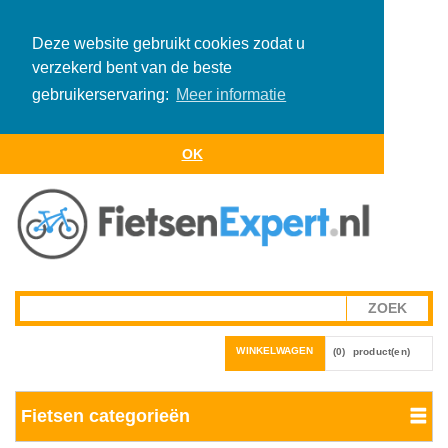
Deze website gebruikt cookies zodat u
verzekerd bent van de beste
gebruikerservaring:
Meer informatie
OK
WINKELWAGEN
(0)
product(en)
Fietsen categorieën