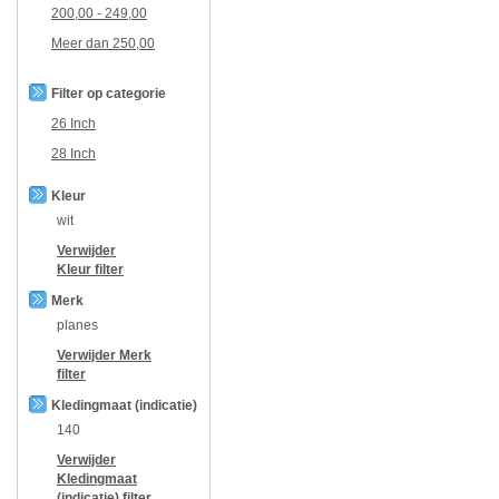
200,00
-
249,00
Meer dan
250,00
Filter op categorie
26 Inch
28 Inch
Kleur
wit
Verwijder
Kleur
filter
Merk
planes
Verwijder
Merk
filter
Kledingmaat (indicatie)
140
Verwijder
Kledingmaat
(indicatie)
filter