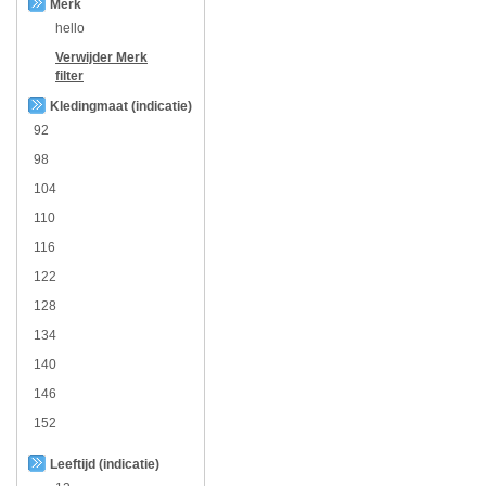
Merk
hello
Verwijder
Merk
filter
Kledingmaat (indicatie)
92
98
104
110
116
122
128
134
140
146
152
Leeftijd (indicatie)