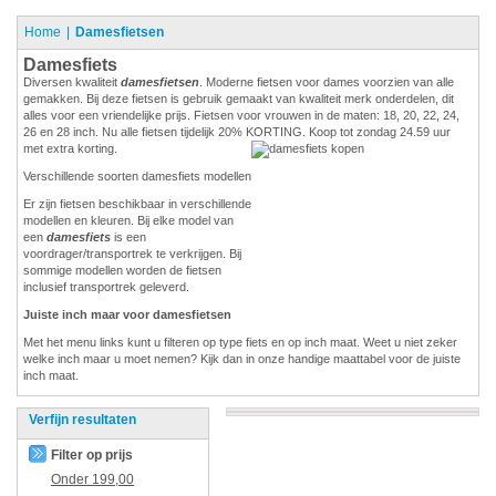
Home
Damesfietsen
Damesfiets
Diversen kwaliteit
damesfietsen
. Moderne fietsen voor dames voorzien van alle
gemakken. Bij deze fietsen is gebruik gemaakt van kwaliteit merk onderdelen, dit
alles voor een vriendelijke prijs. Fietsen voor vrouwen in de maten: 18, 20, 22, 24,
26 en 28 inch. Nu alle fietsen tijdelijk 20% KORTING. Koop tot zondag 24.59 uur
met extra korting.
Verschillende soorten damesfiets modellen
Er zijn fietsen beschikbaar in verschillende
modellen en kleuren. Bij elke model van
een
damesfiets
is een
voordrager/transportrek te verkrijgen. Bij
sommige modellen worden de fietsen
inclusief transportrek geleverd.
Juiste inch maar voor damesfietsen
Met het menu links kunt u filteren op type fiets en op inch maat. Weet u niet zeker
welke inch maar u moet nemen? Kijk dan in onze handige maattabel voor de juiste
inch maat.
Verfijn resultaten
Filter op prijs
Onder
199,00