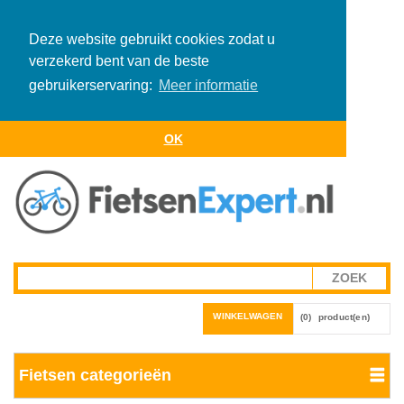
Deze website gebruikt cookies zodat u
verzekerd bent van de beste
gebruikerservaring:
Meer informatie
OK
WINKELWAGEN
(0)
product(en)
Fietsen categorieën