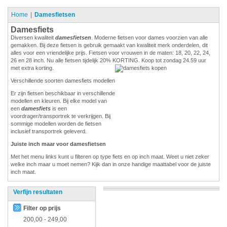
Home
Damesfietsen
Damesfiets
Diversen kwaliteit
damesfietsen
. Moderne fietsen voor dames voorzien van alle
gemakken. Bij deze fietsen is gebruik gemaakt van kwaliteit merk onderdelen, dit
alles voor een vriendelijke prijs. Fietsen voor vrouwen in de maten: 18, 20, 22, 24,
26 en 28 inch. Nu alle fietsen tijdelijk 20% KORTING. Koop tot zondag 24.59 uur
met extra korting.
Verschillende soorten damesfiets modellen
Er zijn fietsen beschikbaar in verschillende
modellen en kleuren. Bij elke model van
een
damesfiets
is een
voordrager/transportrek te verkrijgen. Bij
sommige modellen worden de fietsen
inclusief transportrek geleverd.
Juiste inch maar voor damesfietsen
Met het menu links kunt u filteren op type fiets en op inch maat. Weet u niet zeker
welke inch maar u moet nemen? Kijk dan in onze handige maattabel voor de juiste
inch maat.
Verfijn resultaten
Filter op prijs
200,00
-
249,00