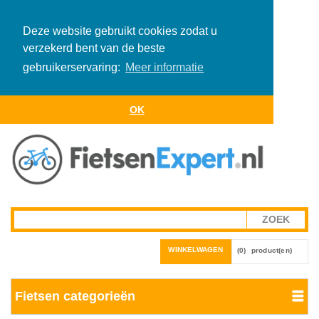
Deze website gebruikt cookies zodat u
verzekerd bent van de beste
gebruikerservaring:
Meer informatie
OK
WINKELWAGEN
(0)
product(en)
Fietsen categorieën