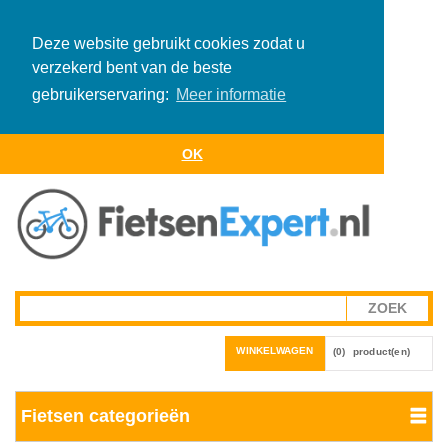
Deze website gebruikt cookies zodat u
verzekerd bent van de beste
gebruikerservaring:
Meer informatie
OK
WINKELWAGEN
(0)
product(en)
Fietsen categorieën