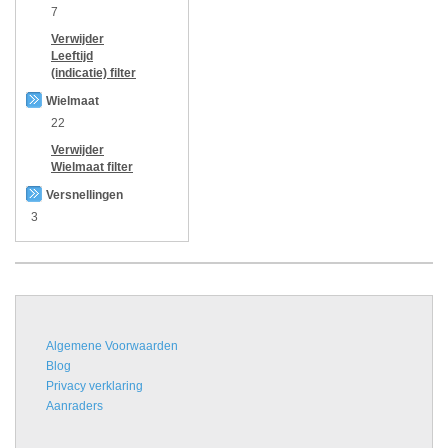
7
Verwijder
Leeftijd
(indicatie)
filter
Wielmaat
22
Verwijder
Wielmaat
filter
Versnellingen
3
Algemene Voorwaarden
Blog
Privacy verklaring
Aanraders