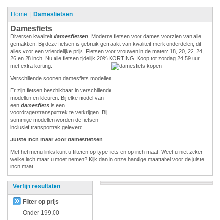
Home
Damesfietsen
Damesfiets
Diversen kwaliteit
damesfietsen
. Moderne fietsen voor dames voorzien van alle
gemakken. Bij deze fietsen is gebruik gemaakt van kwaliteit merk onderdelen, dit
alles voor een vriendelijke prijs. Fietsen voor vrouwen in de maten: 18, 20, 22, 24,
26 en 28 inch. Nu alle fietsen tijdelijk 20% KORTING. Koop tot zondag 24.59 uur
met extra korting.
Verschillende soorten damesfiets modellen
Er zijn fietsen beschikbaar in verschillende
modellen en kleuren. Bij elke model van
een
damesfiets
is een
voordrager/transportrek te verkrijgen. Bij
sommige modellen worden de fietsen
inclusief transportrek geleverd.
Juiste inch maar voor damesfietsen
Met het menu links kunt u filteren op type fiets en op inch maat. Weet u niet zeker
welke inch maar u moet nemen? Kijk dan in onze handige maattabel voor de juiste
inch maat.
Verfijn resultaten
Filter op prijs
Onder
199,00