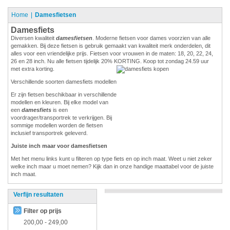
Home
Damesfietsen
Damesfiets
Diversen kwaliteit
damesfietsen
. Moderne fietsen voor dames voorzien van alle
gemakken. Bij deze fietsen is gebruik gemaakt van kwaliteit merk onderdelen, dit
alles voor een vriendelijke prijs. Fietsen voor vrouwen in de maten: 18, 20, 22, 24,
26 en 28 inch. Nu alle fietsen tijdelijk 20% KORTING. Koop tot zondag 24.59 uur
met extra korting.
Verschillende soorten damesfiets modellen
Er zijn fietsen beschikbaar in verschillende
modellen en kleuren. Bij elke model van
een
damesfiets
is een
voordrager/transportrek te verkrijgen. Bij
sommige modellen worden de fietsen
inclusief transportrek geleverd.
Juiste inch maar voor damesfietsen
Met het menu links kunt u filteren op type fiets en op inch maat. Weet u niet zeker
welke inch maar u moet nemen? Kijk dan in onze handige maattabel voor de juiste
inch maat.
Verfijn resultaten
Filter op prijs
200,00
-
249,00