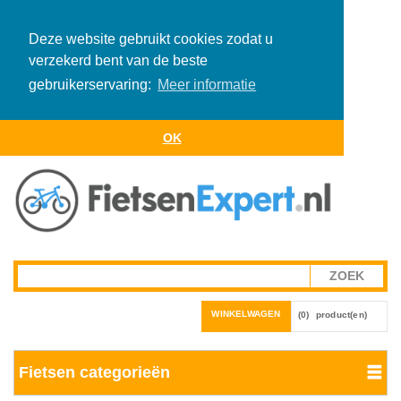
Deze website gebruikt cookies zodat u
verzekerd bent van de beste
gebruikerservaring:
Meer informatie
OK
WINKELWAGEN
(0)
product(en)
Fietsen categorieën