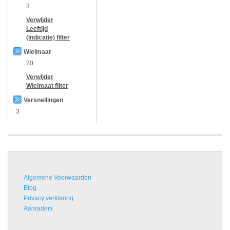
3
Verwijder
Leeftijd
(indicatie)
filter
Wielmaat
20
Verwijder
Wielmaat
filter
Versnellingen
3
Algemene Voorwaarden
Blog
Privacy verklaring
Aanraders