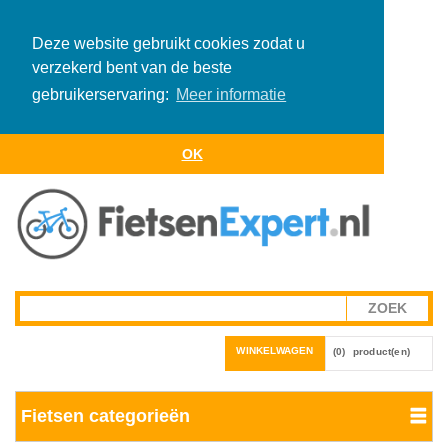
Deze website gebruikt cookies zodat u
verzekerd bent van de beste
gebruikerservaring:
Meer informatie
OK
WINKELWAGEN
(0)
product(en)
Fietsen categorieën