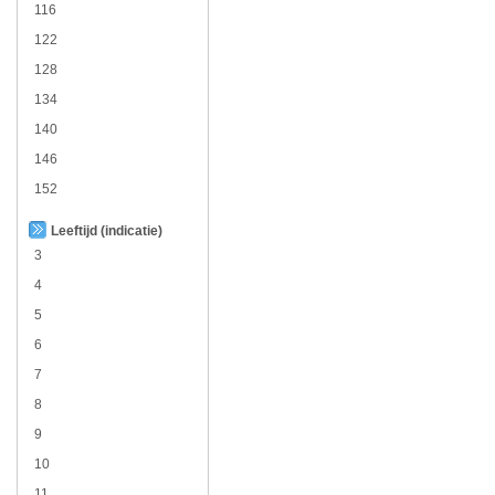
116
122
128
134
140
146
152
Leeftijd (indicatie)
3
4
5
6
7
8
9
10
11