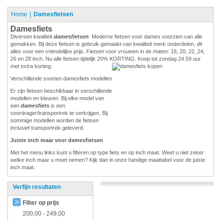
Home
Damesfietsen
Damesfiets
Diversen kwaliteit
damesfietsen
. Moderne fietsen voor dames voorzien van alle
gemakken. Bij deze fietsen is gebruik gemaakt van kwaliteit merk onderdelen, dit
alles voor een vriendelijke prijs. Fietsen voor vrouwen in de maten: 18, 20, 22, 24,
26 en 28 inch. Nu alle fietsen tijdelijk 20% KORTING. Koop tot zondag 24.59 uur
met extra korting.
Verschillende soorten damesfiets modellen
Er zijn fietsen beschikbaar in verschillende
modellen en kleuren. Bij elke model van
een
damesfiets
is een
voordrager/transportrek te verkrijgen. Bij
sommige modellen worden de fietsen
inclusief transportrek geleverd.
Juiste inch maar voor damesfietsen
Met het menu links kunt u filteren op type fiets en op inch maat. Weet u niet zeker
welke inch maar u moet nemen? Kijk dan in onze handige maattabel voor de juiste
inch maat.
Verfijn resultaten
Filter op prijs
200,00
-
249,00