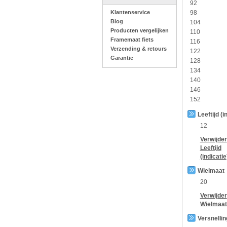
92
Klantenservice
98
Blog
104
Producten vergelijken
110
Framemaat fiets
116
Verzending & retours
122
Garantie
128
134
140
146
152
Leeftijd (i
12
Verwijder
Leeftijd
(indicatie
Wielmaat
20
Verwijder
Wielmaat
Versnelli