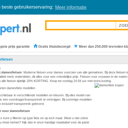
 beste gebruikerservaring:
Meer informatie
gste prijs garantie
Gratis thuisbezorgd
Meer dan 250.000 tevreden kl
fietsen
s
t
damesfietsen
. Moderne fietsen voor dames voorzien van alle gemakken. Bij deze fietsen i
teit merk onderdelen, dit alles voor een vriendelijke prijs. Fietsen voor vrouwen in de maten:
 alle fietsen tijdelijk 20% KORTING. Koop tot zondag 24.59 uur met extra korting.
orten damesfiets modellen
eschikbaar in verschillende modellen en kleuren. Bij elke model van
is een voordrager/transportrek te verkrijgen. Bij sommige modellen
 inclusief transportrek geleverd.
r voor damesfietsen
s kunt u filteren op type fiets en op inch maat. Weet u niet zeker
u moet nemen? Kijk dan in onze handige maattabel voor de juiste