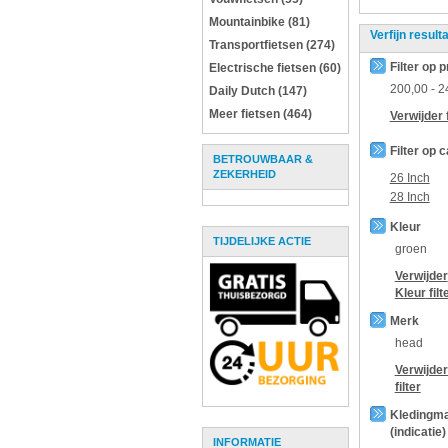
Mountainbike (81)
Verfijn result
Transportfietsen (274)
Filter op p
Electrische fietsen (60)
200,00
-
2
Daily Dutch (147)
Meer fietsen (464)
Verwijder f
Filter op 
BETROUWBAAR &
ZEKERHEID
26 Inch
28 Inch
Kleur
TIJDELIJKE ACTIE
groen
Verwijder
Kleur
filt
Merk
head
Verwijde
filter
Kledingm
(indicatie)
INFORMATIE