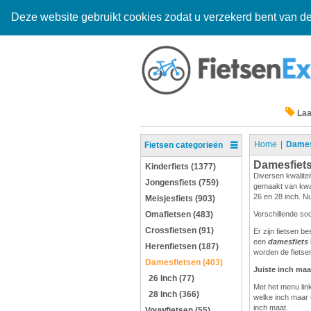
Deze website gebruikt cookies zodat u verzekerd bent van de
Laa
Home
Dames
Fietsen categorieën
Damesfiet
Kinderfiets (1377)
Diversen kwalitei
Jongensfiets (759)
gemaakt van kwali
26 en 28 inch. Nu
Meisjesfiets (903)
Omafietsen (483)
Verschillende so
Crossfietsen (91)
Er zijn fietsen b
een
damesfiets
Herenfietsen (187)
worden de fietsen
Damesfietsen (403)
Juiste inch maa
26 Inch (77)
Met het menu link
28 Inch (366)
welke inch maar 
inch maat.
Vouwfietsen (55)