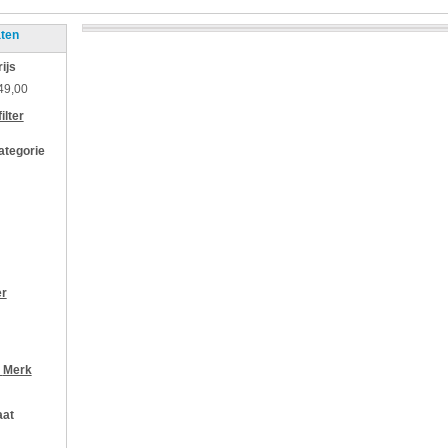
aten
rijs
49,00
ilter
categorie
er
r
Merk
aat