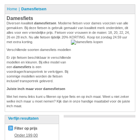
Home
Damesfietsen
Damesfiets
Diversen kwaliteit
damesfietsen
. Moderne fietsen voor dames voorzien van alle
gemakken. Bij deze fietsen is gebruik gemaakt van kwaliteit merk onderdelen, dit
alles voor een vriendelijke prijs. Fietsen voor vrouwen in de maten: 18, 20, 22, 24,
26 en 28 inch. Nu alle fietsen tijdelijk 20% KORTING. Koop tot zondag 24.59 uur
met extra korting.
Verschillende soorten damesfiets modellen
Er zijn fietsen beschikbaar in verschillende
modellen en kleuren. Bij elke model van
een
damesfiets
is een
voordrager/transportrek te verkrijgen. Bij
sommige modellen worden de fietsen
inclusief transportrek geleverd.
Juiste inch maar voor damesfietsen
Met het menu links kunt u filteren op type fiets en op inch maat. Weet u niet zeker
welke inch maar u moet nemen? Kijk dan in onze handige maattabel voor de juiste
inch maat.
Verfijn resultaten
Filter op prijs
Onder
199,00