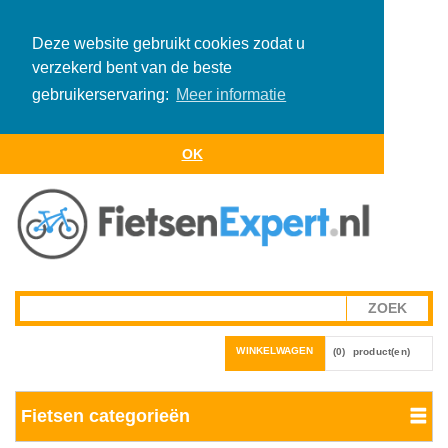
Deze website gebruikt cookies zodat u
verzekerd bent van de beste
gebruikerservaring:
Meer informatie
OK
WINKELWAGEN
(0)
product(en)
Fietsen categorieën