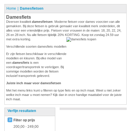
Home
Damesfietsen
Damesfiets
Diversen kwaliteit
damesfietsen
. Moderne fietsen voor dames voorzien van alle
gemakken. Bij deze fietsen is gebruik gemaakt van kwaliteit merk onderdelen, dit
alles voor een vriendelijke prijs. Fietsen voor vrouwen in de maten: 18, 20, 22, 24,
26 en 28 inch. Nu alle fietsen tijdelijk 20% KORTING. Koop tot zondag 24.59 uur
met extra korting.
Verschillende soorten damesfiets modellen
Er zijn fietsen beschikbaar in verschillende
modellen en kleuren. Bij elke model van
een
damesfiets
is een
voordrager/transportrek te verkrijgen. Bij
sommige modellen worden de fietsen
inclusief transportrek geleverd.
Juiste inch maar voor damesfietsen
Met het menu links kunt u filteren op type fiets en op inch maat. Weet u niet zeker
welke inch maar u moet nemen? Kijk dan in onze handige maattabel voor de juiste
inch maat.
Verfijn resultaten
Filter op prijs
200,00
-
249,00