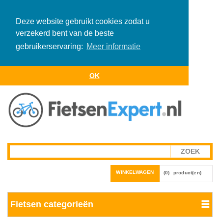
Deze website gebruikt cookies zodat u
verzekerd bent van de beste
gebruikerservaring:
Meer informatie
OK
WINKELWAGEN
(0)
product(en)
Fietsen categorieën