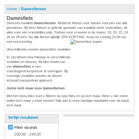
Home
Damesfietsen
Damesfiets
Diversen kwaliteit
damesfietsen
. Moderne fietsen voor dames voorzien van alle
gemakken. Bij deze fietsen is gebruik gemaakt van kwaliteit merk onderdelen, dit
alles voor een vriendelijke prijs. Fietsen voor vrouwen in de maten: 18, 20, 22, 24,
26 en 28 inch. Nu alle fietsen tijdelijk 20% KORTING. Koop tot zondag 24.59 uur
met extra korting.
Verschillende soorten damesfiets modellen
Er zijn fietsen beschikbaar in verschillende
modellen en kleuren. Bij elke model van
een
damesfiets
is een
voordrager/transportrek te verkrijgen. Bij
sommige modellen worden de fietsen
inclusief transportrek geleverd.
Juiste inch maar voor damesfietsen
Met het menu links kunt u filteren op type fiets en op inch maat. Weet u niet zeker
welke inch maar u moet nemen? Kijk dan in onze handige maattabel voor de juiste
inch maat.
Verfijn resultaten
Filter op prijs
200,00
-
249,00