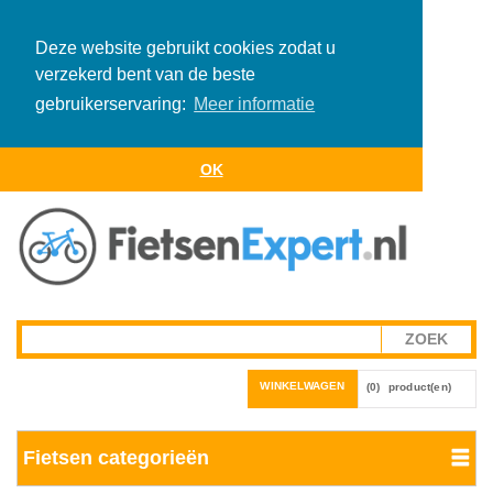
Deze website gebruikt cookies zodat u
verzekerd bent van de beste
gebruikerservaring:
Meer informatie
OK
WINKELWAGEN
(0)
product(en)
Fietsen categorieën