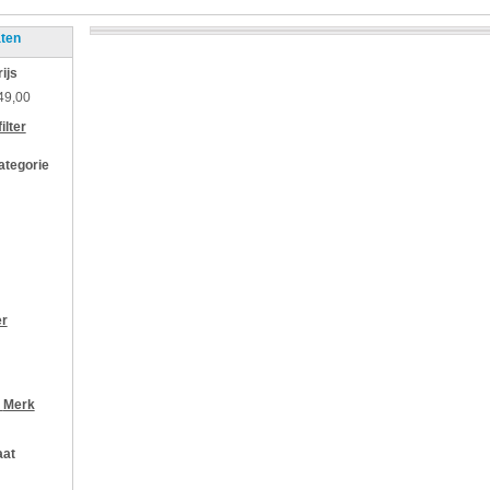
aten
rijs
49,00
ilter
categorie
er
r
Merk
aat