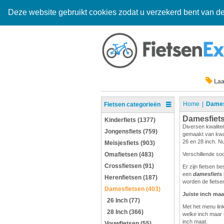
Deze website gebruikt cookies zodat u verzekerd bent van de
Laa
Home
Dames
Fietsen categorieën
Damesfiet
Kinderfiets (1377)
Diversen kwalitei
Jongensfiets (759)
gemaakt van kwali
26 en 28 inch. Nu
Meisjesfiets (903)
Omafietsen (483)
Verschillende so
Crossfietsen (91)
Er zijn fietsen b
een
damesfiets
Herenfietsen (187)
worden de fietsen
Damesfietsen (403)
Juiste inch maa
26 Inch (77)
Met het menu link
28 Inch (366)
welke inch maar 
inch maat.
Vouwfietsen (55)