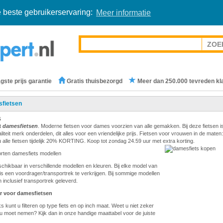
 beste gebruikerservaring:
Meer informatie
gste prijs garantie
Gratis thuisbezorgd
Meer dan 250.000 tevreden kl
fietsen
s
t
damesfietsen
. Moderne fietsen voor dames voorzien van alle gemakken. Bij deze fietsen i
teit merk onderdelen, dit alles voor een vriendelijke prijs. Fietsen voor vrouwen in de maten:
 alle fietsen tijdelijk 20% KORTING. Koop tot zondag 24.59 uur met extra korting.
orten damesfiets modellen
eschikbaar in verschillende modellen en kleuren. Bij elke model van
is een voordrager/transportrek te verkrijgen. Bij sommige modellen
 inclusief transportrek geleverd.
r voor damesfietsen
s kunt u filteren op type fiets en op inch maat. Weet u niet zeker
u moet nemen? Kijk dan in onze handige maattabel voor de juiste