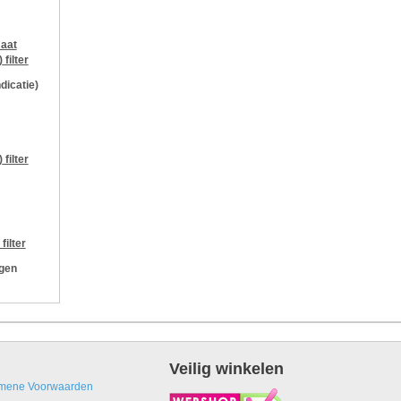
aat
)
filter
ndicatie)
)
filter
filter
ngen
Veilig winkelen
mene Voorwaarden