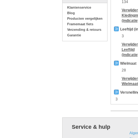
134
Klantenservice
Verwijder
Blog
Kledingm
Producten vergelijken
(indicatie
Framemaat fiets
Leeftijd (i
Verzending & retours
Garantie
3
Verwijder
Leeftijd
(indicatie
Wielmaat
28
Verwijder
Wielmaat
Versnelli
3
Service & hulp
Alge