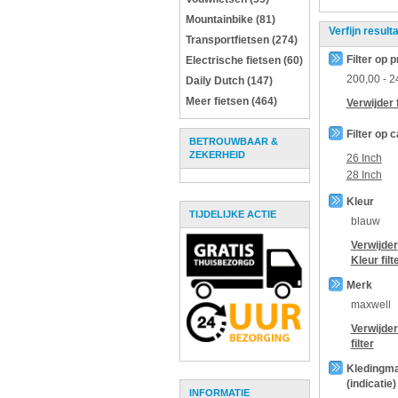
Mountainbike (81)
Verfijn result
Transportfietsen (274)
Filter op p
Electrische fietsen (60)
200,00
-
2
Daily Dutch (147)
Meer fietsen (464)
Verwijder f
Filter op 
BETROUWBAAR &
ZEKERHEID
26 Inch
28 Inch
Kleur
TIJDELIJKE ACTIE
blauw
Verwijder
Kleur
filt
Merk
maxwell
Verwijde
filter
Kledingm
(indicatie)
INFORMATIE