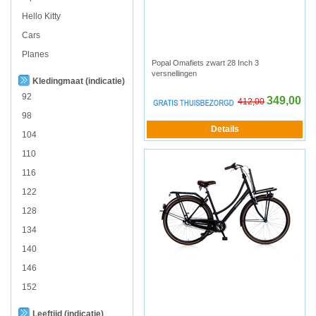
Hello Kitty
Cars
Planes
Popal Omafiets zwart 28 Inch 3
versnellingen
Kledingmaat (indicatie)
92
349,00
412,00
98
104
110
116
122
128
134
140
146
152
Leeftijd (indicatie)