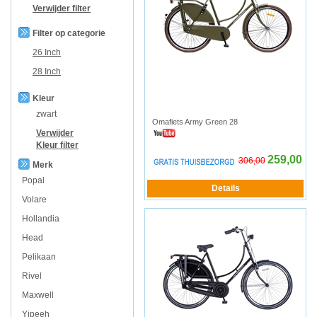
Verwijder filter
Filter op categorie
26 Inch
28 Inch
Kleur
zwart
Omafiets Army Green 28
Verwijder
Kleur
filter
259,00
306,00
Merk
Popal
Volare
Hollandia
Head
Pelikaan
Rivel
Maxwell
Yipeeh