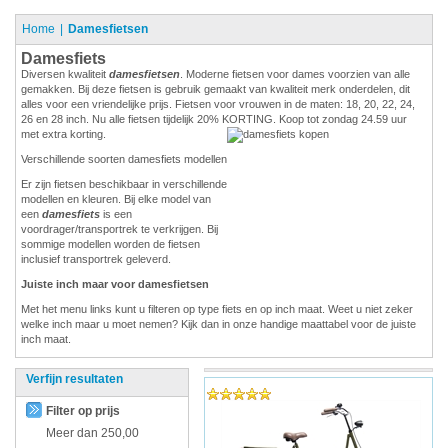
Home
Damesfietsen
Damesfiets
Diversen kwaliteit
damesfietsen
. Moderne fietsen voor dames voorzien van alle
gemakken. Bij deze fietsen is gebruik gemaakt van kwaliteit merk onderdelen, dit
alles voor een vriendelijke prijs. Fietsen voor vrouwen in de maten: 18, 20, 22, 24,
26 en 28 inch. Nu alle fietsen tijdelijk 20% KORTING. Koop tot zondag 24.59 uur
met extra korting.
Verschillende soorten damesfiets modellen
Er zijn fietsen beschikbaar in verschillende
modellen en kleuren. Bij elke model van
een
damesfiets
is een
voordrager/transportrek te verkrijgen. Bij
sommige modellen worden de fietsen
inclusief transportrek geleverd.
Juiste inch maar voor damesfietsen
Met het menu links kunt u filteren op type fiets en op inch maat. Weet u niet zeker
welke inch maar u moet nemen? Kijk dan in onze handige maattabel voor de juiste
inch maat.
Verfijn resultaten
Filter op prijs
Meer dan
250,00