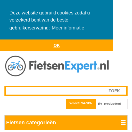
Deze website gebruikt cookies zodat u
verzekerd bent van de beste
gebruikerservaring:
Meer informatie
OK
WINKELWAGEN
(0)
product(en)
Fietsen categorieën