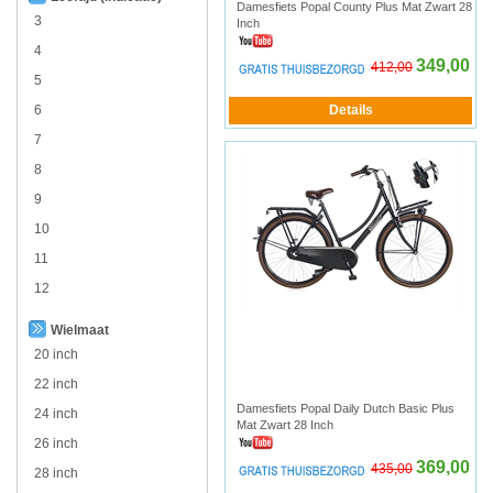
Damesfiets Popal County Plus Mat Zwart 28
3
Inch
4
349,00
412,00
5
6
7
8
9
10
11
12
Wielmaat
20 inch
22 inch
Damesfiets Popal Daily Dutch Basic Plus
24 inch
Mat Zwart 28 Inch
26 inch
369,00
435,00
28 inch