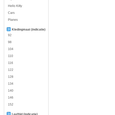
Hello Kitty
Cars
Planes
Kledingmaat (indicatie)
92
98
104
110
116
122
128
134
140
146
152
Leeftijd (indicatie)