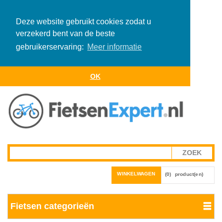
Deze website gebruikt cookies zodat u
verzekerd bent van de beste
gebruikerservaring:
Meer informatie
OK
WINKELWAGEN
(0)
product(en)
Fietsen categorieën