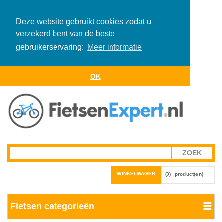
Deze website gebruikt cookies zodat u
verzekerd bent van de beste
gebruikerservaring:
Meer informatie
OK
WINKELWAGEN
(0)
product(en)
Fietsen categorieën