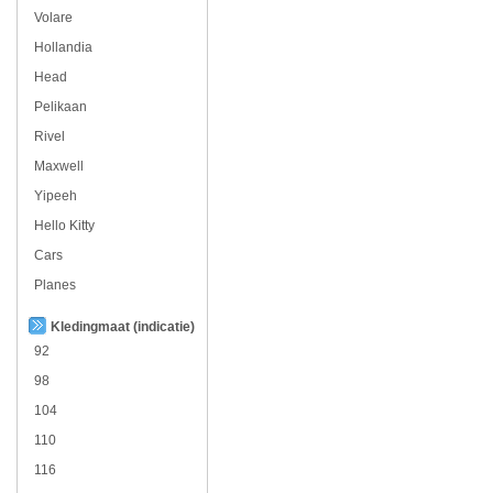
Volare
Hollandia
Head
Pelikaan
Rivel
Maxwell
Yipeeh
Hello Kitty
Cars
Planes
Kledingmaat (indicatie)
92
98
104
110
116