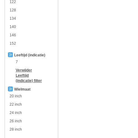
122
128
134
140
146
152
Leeftijd (indicatie)
7
Verwijder
Leeftijd
(indicatie)
filter
Wielmaat
20 inch
22 inch
24 inch
26 inch
28 inch