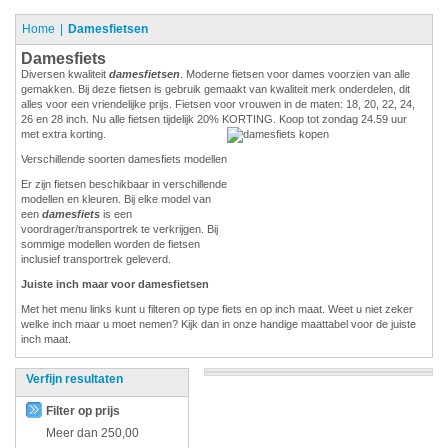
Home
Damesfietsen
Damesfiets
Diversen kwaliteit
damesfietsen
. Moderne fietsen voor dames voorzien van alle
gemakken. Bij deze fietsen is gebruik gemaakt van kwaliteit merk onderdelen, dit
alles voor een vriendelijke prijs. Fietsen voor vrouwen in de maten: 18, 20, 22, 24,
26 en 28 inch. Nu alle fietsen tijdelijk 20% KORTING. Koop tot zondag 24.59 uur
met extra korting.
Verschillende soorten damesfiets modellen
Er zijn fietsen beschikbaar in verschillende
modellen en kleuren. Bij elke model van
een
damesfiets
is een
voordrager/transportrek te verkrijgen. Bij
sommige modellen worden de fietsen
inclusief transportrek geleverd.
Juiste inch maar voor damesfietsen
Met het menu links kunt u filteren op type fiets en op inch maat. Weet u niet zeker
welke inch maar u moet nemen? Kijk dan in onze handige maattabel voor de juiste
inch maat.
Verfijn resultaten
Filter op prijs
Meer dan
250,00