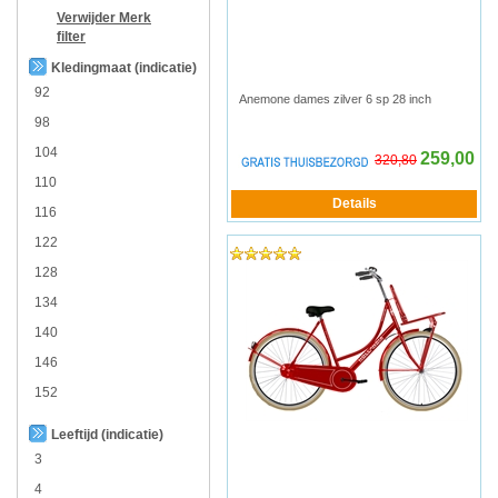
Verwijder
Merk
filter
Kledingmaat (indicatie)
92
Anemone dames zilver 6 sp 28 inch
98
104
259,00
320,80
110
116
122
128
134
140
146
152
Leeftijd (indicatie)
3
4