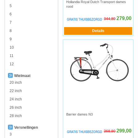
Hollandia Royal Dutch Transport dames
5
rood
6
279,00
344,80
7
8
9
10
11
12
Wielmaat
20 inch
22 inch
24 inch
26 inch
Barrier dames N3
28 inch
Versnellingen
299,00
368,80
3