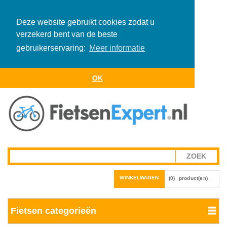
Deze website gebruikt cookies zodat u
verzekerd bent van de beste
gebruikerservaring:
Meer informatie
OK
WINKELWAGEN
(0)
product(en)
Fietsen categorieën