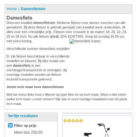
Home
Damesfietsen
Damesfiets
Diversen kwaliteit
damesfietsen
. Moderne fietsen voor dames voorzien van alle
gemakken. Bij deze fietsen is gebruik gemaakt van kwaliteit merk onderdelen, dit
alles voor een vriendelijke prijs. Fietsen voor vrouwen in de maten: 18, 20, 22, 24,
26 en 28 inch. Nu alle fietsen tijdelijk 20% KORTING. Koop tot zondag 24.59 uur
met extra korting.
Verschillende soorten damesfiets modellen
Er zijn fietsen beschikbaar in verschillende
modellen en kleuren. Bij elke model van
een
damesfiets
is een
voordrager/transportrek te verkrijgen. Bij
sommige modellen worden de fietsen
inclusief transportrek geleverd.
Juiste inch maar voor damesfietsen
Met het menu links kunt u filteren op type fiets en op inch maat. Weet u niet zeker
welke inch maar u moet nemen? Kijk dan in onze handige maattabel voor de juiste
inch maat.
Verfijn resultaten
Filter op prijs
Meer dan
250,00