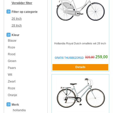
Verwijder filter
Filter op categorie
26 Inch
28 Inch
Kleur
Blauw
Hollandia Royal Dutch omafiets wit 28 inch
Roze
Rood
259,00
320,80
Groen
Paars
Wit
Zwart
Roze
Oranje
Merk
hollandia