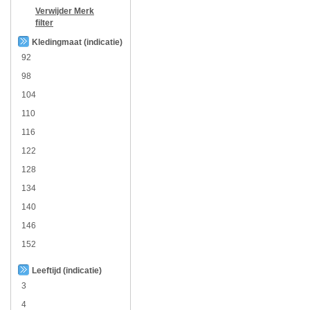
Verwijder
Merk
filter
Kledingmaat (indicatie)
92
98
104
110
116
122
128
134
140
146
152
Leeftijd (indicatie)
3
4