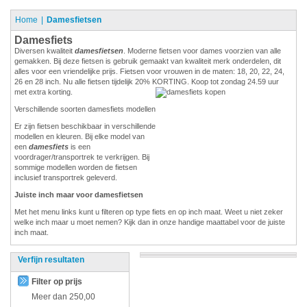
Home
Damesfietsen
Damesfiets
Diversen kwaliteit
damesfietsen
. Moderne fietsen voor dames voorzien van alle
gemakken. Bij deze fietsen is gebruik gemaakt van kwaliteit merk onderdelen, dit
alles voor een vriendelijke prijs. Fietsen voor vrouwen in de maten: 18, 20, 22, 24,
26 en 28 inch. Nu alle fietsen tijdelijk 20% KORTING. Koop tot zondag 24.59 uur
met extra korting.
Verschillende soorten damesfiets modellen
Er zijn fietsen beschikbaar in verschillende
modellen en kleuren. Bij elke model van
een
damesfiets
is een
voordrager/transportrek te verkrijgen. Bij
sommige modellen worden de fietsen
inclusief transportrek geleverd.
Juiste inch maar voor damesfietsen
Met het menu links kunt u filteren op type fiets en op inch maat. Weet u niet zeker
welke inch maar u moet nemen? Kijk dan in onze handige maattabel voor de juiste
inch maat.
Verfijn resultaten
Filter op prijs
Meer dan
250,00