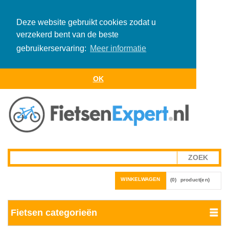
Deze website gebruikt cookies zodat u
verzekerd bent van de beste
gebruikerservaring:
Meer informatie
OK
WINKELWAGEN
(0)
product(en)
Fietsen categorieën