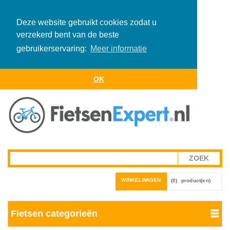
Deze website gebruikt cookies zodat u
verzekerd bent van de beste
gebruikerservaring:
Meer informatie
OK
WINKELWAGEN
(0)
product(en)
Fietsen categorieën