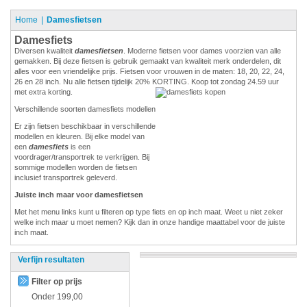
Home
Damesfietsen
Damesfiets
Diversen kwaliteit
damesfietsen
. Moderne fietsen voor dames voorzien van alle
gemakken. Bij deze fietsen is gebruik gemaakt van kwaliteit merk onderdelen, dit
alles voor een vriendelijke prijs. Fietsen voor vrouwen in de maten: 18, 20, 22, 24,
26 en 28 inch. Nu alle fietsen tijdelijk 20% KORTING. Koop tot zondag 24.59 uur
met extra korting.
Verschillende soorten damesfiets modellen
Er zijn fietsen beschikbaar in verschillende
modellen en kleuren. Bij elke model van
een
damesfiets
is een
voordrager/transportrek te verkrijgen. Bij
sommige modellen worden de fietsen
inclusief transportrek geleverd.
Juiste inch maar voor damesfietsen
Met het menu links kunt u filteren op type fiets en op inch maat. Weet u niet zeker
welke inch maar u moet nemen? Kijk dan in onze handige maattabel voor de juiste
inch maat.
Verfijn resultaten
Filter op prijs
Onder
199,00