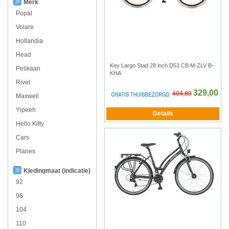
Merk
Popal
Volare
Hollandia
Head
Key Largo Stad 28 inch D53 CB M-ZLV B-
Pelikaan
KHA
Rivel
329,00
404,80
Maxwell
Yipeeh
Hello Kitty
Cars
Planes
Kledingmaat (indicatie)
92
98
104
110