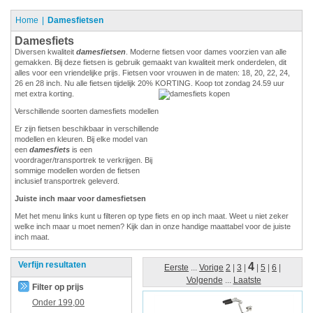
Home
Damesfietsen
Damesfiets
Diversen kwaliteit
damesfietsen
. Moderne fietsen voor dames voorzien van alle
gemakken. Bij deze fietsen is gebruik gemaakt van kwaliteit merk onderdelen, dit
alles voor een vriendelijke prijs. Fietsen voor vrouwen in de maten: 18, 20, 22, 24,
26 en 28 inch. Nu alle fietsen tijdelijk 20% KORTING. Koop tot zondag 24.59 uur
met extra korting.
Verschillende soorten damesfiets modellen
Er zijn fietsen beschikbaar in verschillende
modellen en kleuren. Bij elke model van
een
damesfiets
is een
voordrager/transportrek te verkrijgen. Bij
sommige modellen worden de fietsen
inclusief transportrek geleverd.
Juiste inch maar voor damesfietsen
Met het menu links kunt u filteren op type fiets en op inch maat. Weet u niet zeker
welke inch maar u moet nemen? Kijk dan in onze handige maattabel voor de juiste
inch maat.
Verfijn resultaten
4
Eerste
...
Vorige
2
|
3
|
|
5
|
6
|
Volgende
...
Laatste
Filter op prijs
Onder
199,00