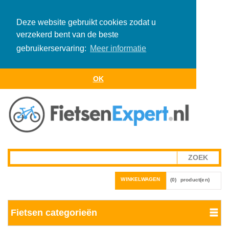
Deze website gebruikt cookies zodat u
verzekerd bent van de beste
gebruikerservaring:
Meer informatie
OK
WINKELWAGEN
(0)
product(en)
Fietsen categorieën