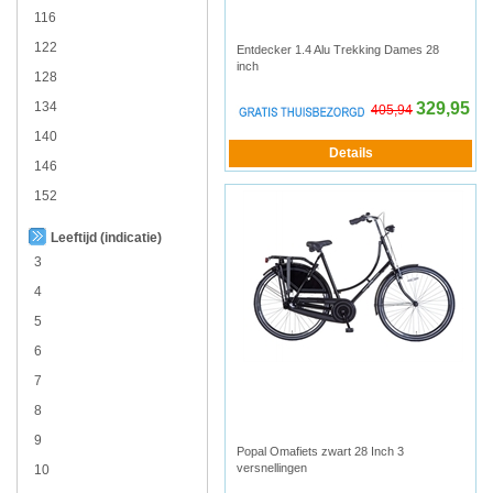
116
122
Entdecker 1.4 Alu Trekking Dames 28
inch
128
134
329,95
405,94
140
146
152
Leeftijd (indicatie)
3
4
5
6
7
8
9
Popal Omafiets zwart 28 Inch 3
versnellingen
10