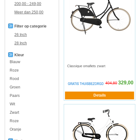
200,00
-
249,00
Meer dan
250,00
Filter op categorie
26 Inch
28 Inch
Kleur
Blauw
Classique omafiets zwart
Roze
Rood
329,00
404,80
Groen
Paars
Wit
Zwart
Roze
Oranje