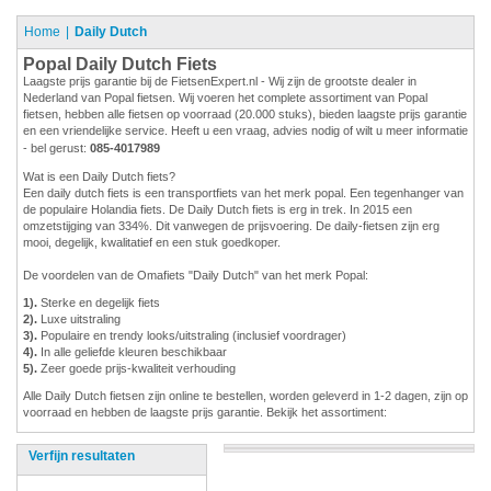
Home
Daily Dutch
Popal Daily Dutch Fiets
Laagste prijs garantie bij de FietsenExpert.nl - Wij zijn de grootste dealer in
Nederland van Popal fietsen. Wij voeren het complete assortiment van Popal
fietsen, hebben alle fietsen op voorraad (20.000 stuks), bieden laagste prijs garantie
en een vriendelijke service. Heeft u een vraag, advies nodig of wilt u meer informatie
- bel gerust:
085-4017989
Wat is een Daily Dutch fiets?
Een daily dutch fiets is een transportfiets van het merk popal. Een tegenhanger van
de populaire Holandia fiets. De Daily Dutch fiets is erg in trek. In 2015 een
omzetstijging van 334%. Dit vanwegen de prijsvoering. De daily-fietsen zijn erg
mooi, degelijk, kwalitatief en een stuk goedkoper.
De voordelen van de Omafiets "Daily Dutch" van het merk Popal:
1).
Sterke en degelijk fiets
2).
Luxe uitstraling
3).
Populaire en trendy looks/uitstraling (inclusief voordrager)
4).
In alle geliefde kleuren beschikbaar
5).
Zeer goede prijs-kwaliteit verhouding
Alle Daily Dutch fietsen zijn online te bestellen, worden geleverd in 1-2 dagen, zijn op
voorraad en hebben de laagste prijs garantie. Bekijk het assortiment:
Verfijn resultaten