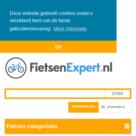
Deze website gebruikt cookies zodat u
verzekerd bent van de beste
gebruikerservaring:
Meer informatie
OK
WINKELWAGEN
(0)
product(en)
Fietsen categorieën