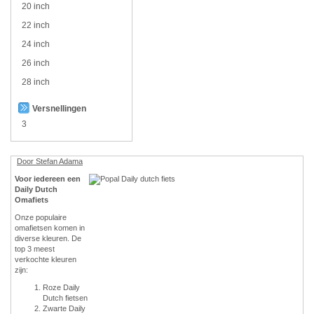
20 inch
22 inch
24 inch
26 inch
28 inch
Versnellingen
3
Door Stefan Adama
Voor iedereen een
Daily Dutch
Omafiets
Onze populaire
omafietsen komen in
diverse kleuren. De
top 3 meest
verkochte kleuren
zijn:
Roze Daily
Dutch fietsen
Zwarte Daily