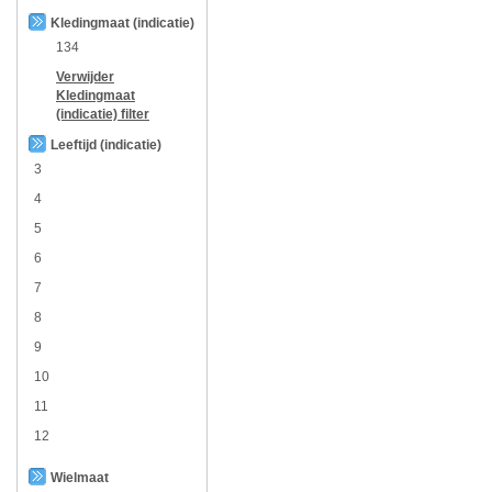
Kledingmaat (indicatie)
134
Verwijder
Kledingmaat
(indicatie)
filter
Leeftijd (indicatie)
3
4
5
6
7
8
9
10
11
12
Wielmaat