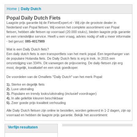
Home
Daily Dutch
Popal Daily Dutch Fiets
Laagste prijs garantie bij de FietsenExpert.nl - Wij zijn de grootste dealer in
Nederland van Popal fietsen. Wij voeren het complete assortiment van Popal
fietsen, hebben alle fietsen op voorraad (20.000 stuks), bieden laagste prijs garantie
en een vriendelijke service. Heeft u een vraag, advies nodig of wilt u meer informatie
- bel gerust:
085-4017989
Wat is een Daily Dutch fiets?
Een daily dutch fiets is een transportfiets van het merk popal. Een tegenhanger van
de populaire Holandia fiets. De Daily Dutch fiets is erg in trek. In 2015 een
omzetstijging van 334%. Dit vanwegen de prijsvoering. De daily-fietsen zijn erg
mooi, degelijk, kwalitatief en een stuk goedkoper.
De voordelen van de Omafiets "Daily Dutch" van het merk Popal:
1).
Sterke en degelijk fiets
2).
Luxe uitstraling
3).
Populaire en trendy looks/uitstraling (inclusief voordrager)
4).
In alle geliefde kleuren beschikbaar
5).
Zeer goede prijs-kwaliteit verhouding
Alle Daily Dutch fietsen zijn online te bestellen, worden geleverd in 1-2 dagen, zijn op
voorraad en hebben de laagste prijs garantie. Bekijk het assortiment:
Verfijn resultaten