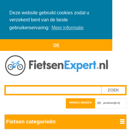
Deze website gebruikt cookies zodat u
verzekerd bent van de beste
gebruikerservaring:
Meer informatie
OK
WINKELWAGEN
(0)
product(en)
Fietsen categorieën