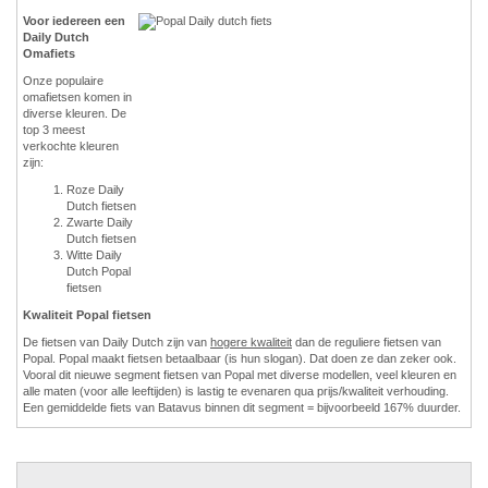
Voor iedereen een
Daily Dutch
Omafiets
Onze populaire
omafietsen komen in
diverse kleuren. De
top 3 meest
verkochte kleuren
zijn:
Roze Daily
Dutch fietsen
Zwarte Daily
Dutch fietsen
Witte Daily
Dutch Popal
fietsen
Kwaliteit Popal fietsen
De fietsen van Daily Dutch zijn van
hogere kwaliteit
dan de reguliere fietsen van
Popal. Popal maakt fietsen betaalbaar (is hun slogan). Dat doen ze dan zeker ook.
Vooral dit nieuwe segment fietsen van Popal met diverse modellen, veel kleuren en
alle maten (voor alle leeftijden) is lastig te evenaren qua prijs/kwaliteit verhouding.
Een gemiddelde fiets van Batavus binnen dit segment = bijvoorbeeld 167% duurder.