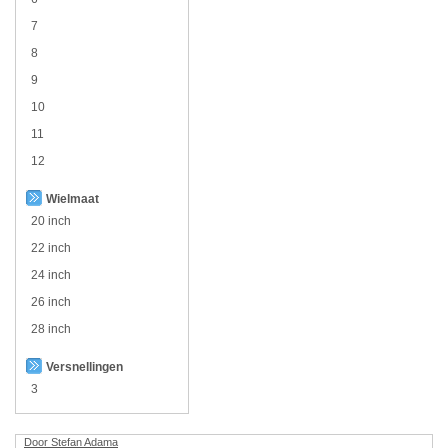
7
8
9
10
11
12
Wielmaat
20 inch
22 inch
24 inch
26 inch
28 inch
Versnellingen
3
Door Stefan Adama