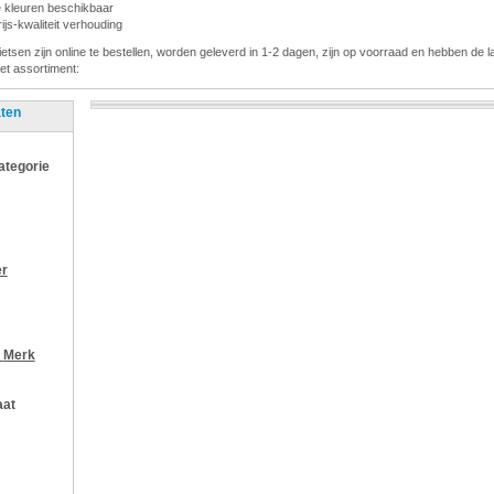
de kleuren beschikbaar
js-kwaliteit verhouding
fietsen zijn online te bestellen, worden geleverd in 1-2 dagen, zijn op voorraad en hebben de la
het assortiment:
aten
categorie
er
r
Merk
aat