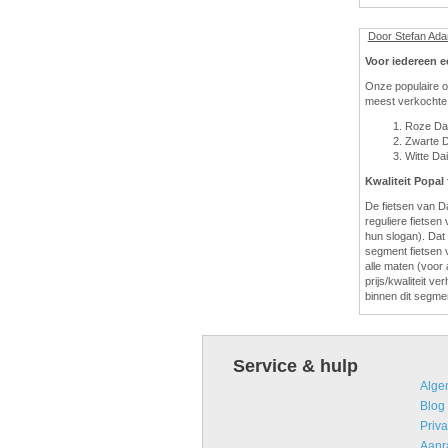
Door Stefan Ad
Voor iedereen e
Onze populaire o
meest verkochte 
Roze Dai
Zwarte D
Witte Dai
Kwaliteit Popal 
De fietsen van D
reguliere fietsen
hun slogan). Dat
segment fietsen 
alle maten (voor a
prijs/kwaliteit v
binnen dit segme
Service & hulp
Alge
Blog
Priva
Aanr