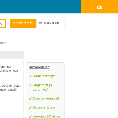
OK
WINKELWAGEN
(0)
product(en)
anten
oeren het
Uw voordelen
:
garantie en een
Gratis bezorgd
Laagste prijs
s. De Daily Dutch
garantie
mooi, degelijk,
Alles op voorraad
Garantie: 1 jaar
Levering 1-2 dagen