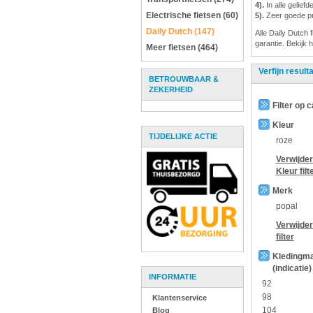
4).
In alle gelief
Electrische fietsen (60)
5).
Zeer goede pri
Daily Dutch (147)
Alle Daily Dutch 
garantie. Bekijk 
Meer fietsen (464)
Verfijn result
BETROUWBAAR &
ZEKERHEID
Filter op 
Kleur
TIJDELIJKE ACTIE
roze
Verwijder
Kleur
filt
Merk
popal
Verwijde
filter
Kledingm
(indicatie)
INFORMATIE
92
98
Klantenservice
104
Blog