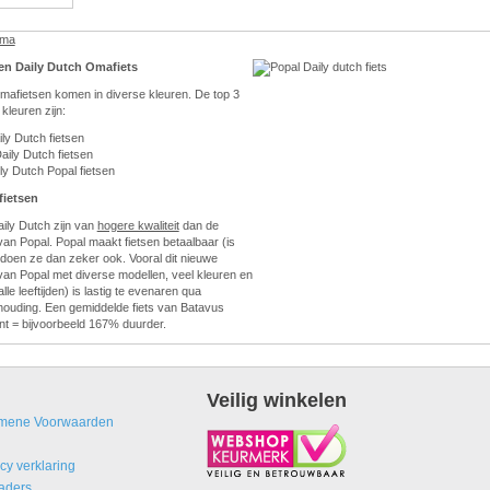
ama
en Daily Dutch Omafiets
mafietsen komen in diverse kleuren. De top 3
kleuren zijn:
ly Dutch fietsen
aily Dutch fietsen
ly Dutch Popal fietsen
fietsen
aily Dutch zijn van
hogere kwaliteit
dan de
 van Popal. Popal maakt fietsen betaalbaar (is
 doen ze dan zeker ook. Vooral dit nieuwe
van Popal met diverse modellen, veel kleuren en
lle leeftijden) is lastig te evenaren qua
erhouding. Een gemiddelde fiets van Batavus
nt = bijvoorbeeld 167% duurder.
Veilig winkelen
mene Voorwaarden
cy verklaring
aders