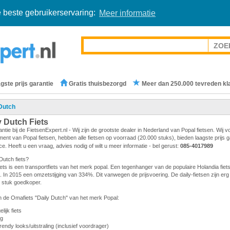
 beste gebruikerservaring:
Meer informatie
gste prijs garantie
Gratis thuisbezorgd
Meer dan 250.000 tevreden kl
Dutch
y Dutch Fiets
antie bij de FietsenExpert.nl - Wij zijn de grootste dealer in Nederland van Popal fietsen. Wij v
ent van Popal fietsen, hebben alle fietsen op voorraad (20.000 stuks), bieden laagste prijs 
ice. Heeft u een vraag, advies nodig of wilt u meer informatie - bel gerust:
085-4017989
Dutch fiets?
iets is een transportfiets van het merk popal. Een tegenhanger van de populaire Holandia fiet
rek. In 2015 een omzetstijging van 334%. Dit vanwegen de prijsvoering. De daily-fietsen zijn erg 
en stuk goedkoper.
 de Omafiets "Daily Dutch" van het merk Popal:
ijk fiets
ng
rendy looks/uitstraling (inclusief voordrager)