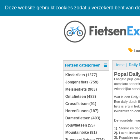
Deze website gebruikt cookies zodat u verzekerd bent van de
Laa
Home
Daily 
Fietsen categorieën
Popal Dail
Kinderfiets (1377)
Laagste prijs gar
Jongensfiets (759)
complete assortim
vriendelijke serv
Meisjesfiets (903)
Omafietsen (483)
Wat is een Daily 
Een daily dutch f
Crossfietsen (91)
fiets is erg in t
Herenfietsen (187)
kwalitatief en e
Damesfietsen (403)
De voordelen van
Vouwfietsen (55)
1).
Sterke en degel
Mountainbike (81)
2).
Luxe uitstrali
3).
Populaire en t
Transportfietsen (274)