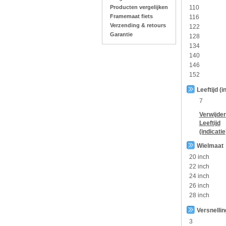
Producten vergelijken
110
Framemaat fiets
116
Verzending & retours
122
Garantie
128
134
140
146
152
Leeftijd (i
7
Verwijder
Leeftijd
(indicatie
Wielmaat
20 inch
22 inch
24 inch
26 inch
28 inch
Versnelli
3