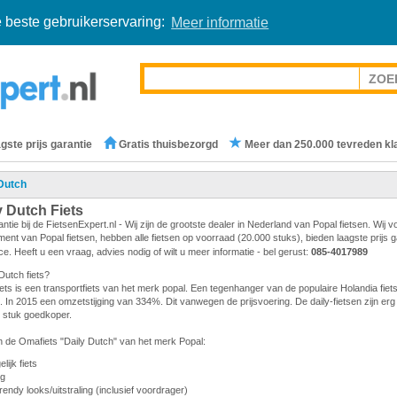
 beste gebruikerservaring:
Meer informatie
gste prijs garantie
Gratis thuisbezorgd
Meer dan 250.000 tevreden kl
Dutch
y Dutch Fiets
antie bij de FietsenExpert.nl - Wij zijn de grootste dealer in Nederland van Popal fietsen. Wij v
ent van Popal fietsen, hebben alle fietsen op voorraad (20.000 stuks), bieden laagste prijs 
ice. Heeft u een vraag, advies nodig of wilt u meer informatie - bel gerust:
085-4017989
Dutch fiets?
iets is een transportfiets van het merk popal. Een tegenhanger van de populaire Holandia fiet
rek. In 2015 een omzetstijging van 334%. Dit vanwegen de prijsvoering. De daily-fietsen zijn erg 
en stuk goedkoper.
 de Omafiets "Daily Dutch" van het merk Popal:
ijk fiets
ng
rendy looks/uitstraling (inclusief voordrager)