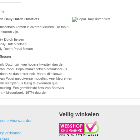
ama
en Daily Dutch Omafiets
mafietsen komen in diverse kleuren. De top 3
kleuren zijn:
ly Dutch fietsen
aily Dutch fietsen
ly Dutch Popal fietsen
fietsen
aily Dutch zijn van
hogere kwaliteit
dan de
 van Popal. Popal maakt fietsen betaalbaar (is
 doen ze dan zeker ook. Vooral dit nieuwe
van Popal met diverse modellen, veel kleuren en
lle leeftijden) is lastig te evenaren qua
erhouding. Een gemiddelde fiets van Batavus
nt = bijvoorbeeld 167% duurder.
Veilig winkelen
mene Voorwaarden
cy verklaring
aders