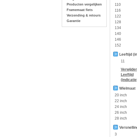
Producten vergelijken
110
Framemaat fiets
116
Verzending & retours
122
Garantie
128
134
140
146
152
Leeftijd (i
11
Verwijder
Leeftijd
(indicatie
Wielmaat
20 inch
22 inch
24 inch
26 inch
28 inch
Versnelli
3