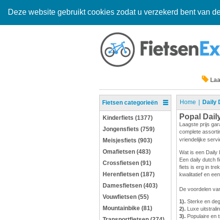
Deze website gebruikt cookies zodat u verzekerd bent van de
Laa
Home
Daily 
Fietsen categorieën
Popal Dail
Kinderfiets (1377)
Laagste prijs gar
Jongensfiets (759)
complete assortim
vriendelijke serv
Meisjesfiets (903)
Omafietsen (483)
Wat is een Daily 
Een daily dutch f
Crossfietsen (91)
fiets is erg in t
Herenfietsen (187)
kwalitatief en e
Damesfietsen (403)
De voordelen van
Vouwfietsen (55)
1).
Sterke en degel
Mountainbike (81)
2).
Luxe uitstrali
3).
Populaire en t
Transportfietsen (274)