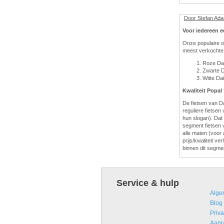
Door Stefan Ad
Voor iedereen e
Onze populaire o
meest verkochte 
Roze Dai
Zwarte D
Witte Dai
Kwaliteit Popal 
De fietsen van D
reguliere fietsen
hun slogan). Dat
segment fietsen 
alle maten (voor a
prijs/kwaliteit v
binnen dit segme
Service & hulp
Alge
Blog
Priva
Aanr