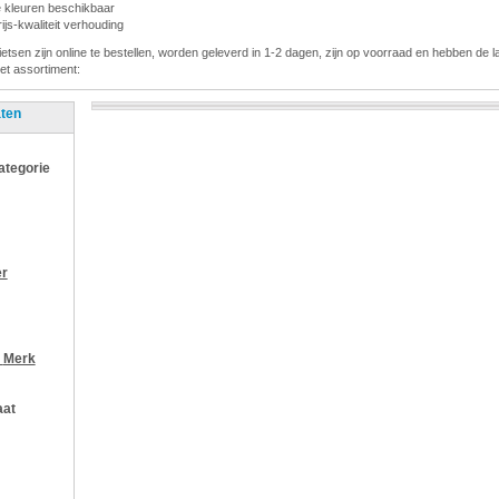
de kleuren beschikbaar
js-kwaliteit verhouding
fietsen zijn online te bestellen, worden geleverd in 1-2 dagen, zijn op voorraad en hebben de la
het assortiment:
aten
categorie
er
r
Merk
aat