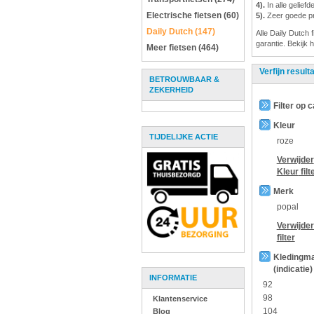
4).
In alle gelief
Electrische fietsen (60)
5).
Zeer goede pri
Daily Dutch (147)
Alle Daily Dutch 
garantie. Bekijk 
Meer fietsen (464)
Verfijn result
BETROUWBAAR &
ZEKERHEID
Filter op 
Kleur
TIJDELIJKE ACTIE
roze
Verwijder
Kleur
filt
Merk
popal
Verwijde
filter
Kledingm
(indicatie)
INFORMATIE
92
98
Klantenservice
104
Blog