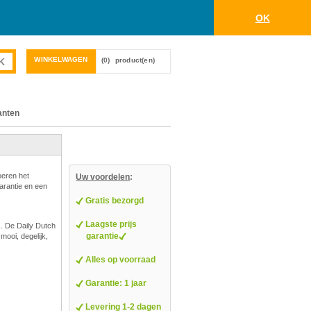
OK
WINKELWAGEN
(0)
product(en)
anten
oeren het
Uw voordelen
:
garantie en een
Gratis bezorgd
Laagste prijs
s. De Daily Dutch
garantie
mooi, degelijk,
Alles op voorraad
Garantie: 1 jaar
Levering 1-2 dagen