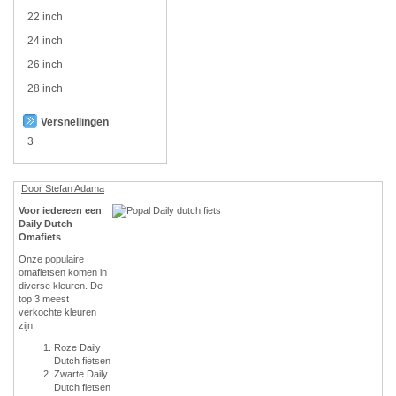
22 inch
24 inch
26 inch
28 inch
Versnellingen
3
Door Stefan Adama
Voor iedereen een
Daily Dutch
Omafiets
Onze populaire
omafietsen komen in
diverse kleuren. De
top 3 meest
verkochte kleuren
zijn:
Roze Daily
Dutch fietsen
Zwarte Daily
Dutch fietsen