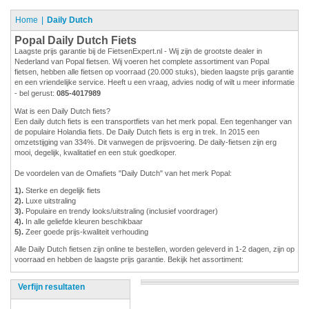
Home
Daily Dutch
Popal Daily Dutch Fiets
Laagste prijs garantie bij de FietsenExpert.nl - Wij zijn de grootste dealer in
Nederland van Popal fietsen. Wij voeren het complete assortiment van Popal
fietsen, hebben alle fietsen op voorraad (20.000 stuks), bieden laagste prijs garantie
en een vriendelijke service. Heeft u een vraag, advies nodig of wilt u meer informatie
- bel gerust:
085-4017989
Wat is een Daily Dutch fiets?
Een daily dutch fiets is een transportfiets van het merk popal. Een tegenhanger van
de populaire Holandia fiets. De Daily Dutch fiets is erg in trek. In 2015 een
omzetstijging van 334%. Dit vanwegen de prijsvoering. De daily-fietsen zijn erg
mooi, degelijk, kwalitatief en een stuk goedkoper.
De voordelen van de Omafiets "Daily Dutch" van het merk Popal:
1).
Sterke en degelijk fiets
2).
Luxe uitstraling
3).
Populaire en trendy looks/uitstraling (inclusief voordrager)
4).
In alle geliefde kleuren beschikbaar
5).
Zeer goede prijs-kwaliteit verhouding
Alle Daily Dutch fietsen zijn online te bestellen, worden geleverd in 1-2 dagen, zijn op
voorraad en hebben de laagste prijs garantie. Bekijk het assortiment:
Verfijn resultaten