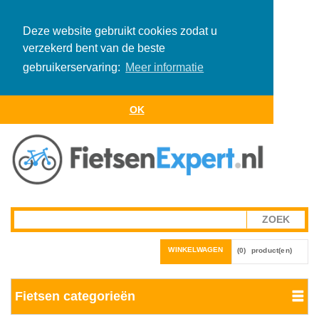
Deze website gebruikt cookies zodat u
verzekerd bent van de beste
gebruikerservaring:
Meer informatie
OK
WINKELWAGEN
(0)
product(en)
Fietsen categorieën