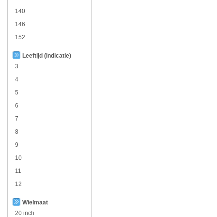
140
146
152
Leeftijd (indicatie)
3
4
5
6
7
8
9
10
11
12
Wielmaat
20 inch