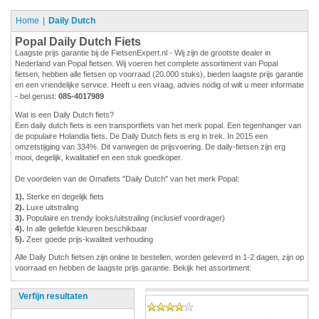
Home
Daily Dutch
Popal Daily Dutch Fiets
Laagste prijs garantie bij de FietsenExpert.nl - Wij zijn de grootste dealer in
Nederland van Popal fietsen. Wij voeren het complete assortiment van Popal
fietsen, hebben alle fietsen op voorraad (20.000 stuks), bieden laagste prijs garantie
en een vriendelijke service. Heeft u een vraag, advies nodig of wilt u meer informatie
- bel gerust:
085-4017989
Wat is een Daily Dutch fiets?
Een daily dutch fiets is een transportfiets van het merk popal. Een tegenhanger van
de populaire Holandia fiets. De Daily Dutch fiets is erg in trek. In 2015 een
omzetstijging van 334%. Dit vanwegen de prijsvoering. De daily-fietsen zijn erg
mooi, degelijk, kwalitatief en een stuk goedkoper.
De voordelen van de Omafiets "Daily Dutch" van het merk Popal:
1).
Sterke en degelijk fiets
2).
Luxe uitstraling
3).
Populaire en trendy looks/uitstraling (inclusief voordrager)
4).
In alle geliefde kleuren beschikbaar
5).
Zeer goede prijs-kwaliteit verhouding
Alle Daily Dutch fietsen zijn online te bestellen, worden geleverd in 1-2 dagen, zijn op
voorraad en hebben de laagste prijs garantie. Bekijk het assortiment:
Verfijn resultaten