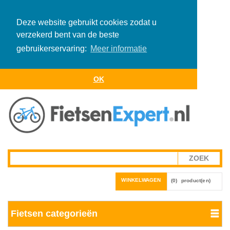
Deze website gebruikt cookies zodat u
verzekerd bent van de beste
gebruikerservaring:
Meer informatie
OK
WINKELWAGEN
(0)
product(en)
Fietsen categorieën