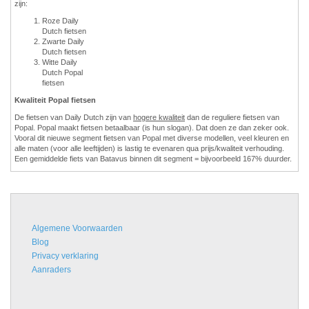
zijn:
Roze Daily
Dutch fietsen
Zwarte Daily
Dutch fietsen
Witte Daily
Dutch Popal
fietsen
Kwaliteit Popal fietsen
De fietsen van Daily Dutch zijn van
hogere kwaliteit
dan de reguliere fietsen van
Popal. Popal maakt fietsen betaalbaar (is hun slogan). Dat doen ze dan zeker ook.
Vooral dit nieuwe segment fietsen van Popal met diverse modellen, veel kleuren en
alle maten (voor alle leeftijden) is lastig te evenaren qua prijs/kwaliteit verhouding.
Een gemiddelde fiets van Batavus binnen dit segment = bijvoorbeeld 167% duurder.
Algemene Voorwaarden
Blog
Privacy verklaring
Aanraders