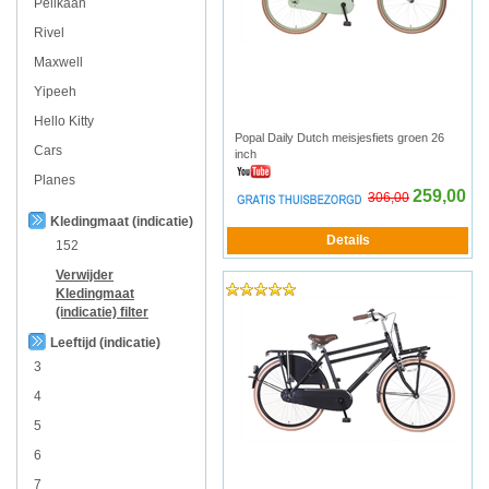
Pelikaan
Rivel
Maxwell
Yipeeh
Hello Kitty
Popal Daily Dutch meisjesfiets groen 26
Cars
inch
Planes
259,00
306,00
Kledingmaat (indicatie)
152
Verwijder
Kledingmaat
(indicatie)
filter
Leeftijd (indicatie)
3
4
5
6
7