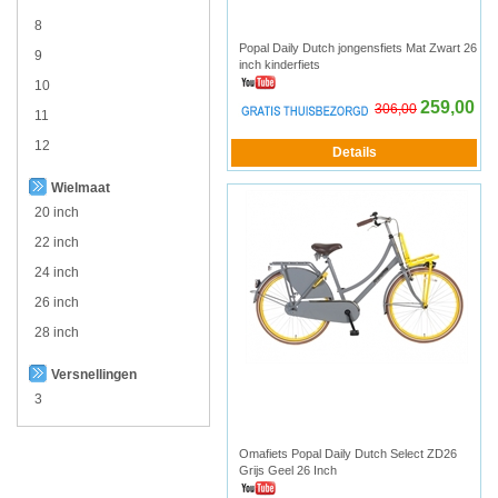
8
Popal Daily Dutch jongensfiets Mat Zwart 26
9
inch kinderfiets
10
259,00
306,00
11
12
Wielmaat
20 inch
22 inch
24 inch
26 inch
28 inch
Versnellingen
3
Omafiets Popal Daily Dutch Select ZD26
Grijs Geel 26 Inch