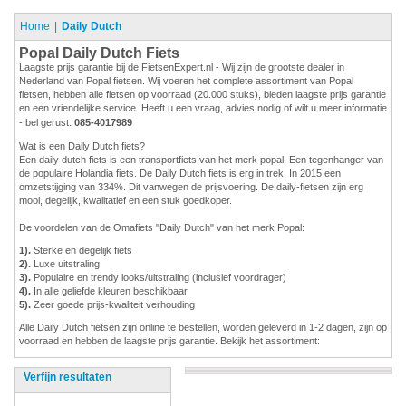
Home
Daily Dutch
Popal Daily Dutch Fiets
Laagste prijs garantie bij de FietsenExpert.nl - Wij zijn de grootste dealer in
Nederland van Popal fietsen. Wij voeren het complete assortiment van Popal
fietsen, hebben alle fietsen op voorraad (20.000 stuks), bieden laagste prijs garantie
en een vriendelijke service. Heeft u een vraag, advies nodig of wilt u meer informatie
- bel gerust:
085-4017989
Wat is een Daily Dutch fiets?
Een daily dutch fiets is een transportfiets van het merk popal. Een tegenhanger van
de populaire Holandia fiets. De Daily Dutch fiets is erg in trek. In 2015 een
omzetstijging van 334%. Dit vanwegen de prijsvoering. De daily-fietsen zijn erg
mooi, degelijk, kwalitatief en een stuk goedkoper.
De voordelen van de Omafiets "Daily Dutch" van het merk Popal:
1).
Sterke en degelijk fiets
2).
Luxe uitstraling
3).
Populaire en trendy looks/uitstraling (inclusief voordrager)
4).
In alle geliefde kleuren beschikbaar
5).
Zeer goede prijs-kwaliteit verhouding
Alle Daily Dutch fietsen zijn online te bestellen, worden geleverd in 1-2 dagen, zijn op
voorraad en hebben de laagste prijs garantie. Bekijk het assortiment:
Verfijn resultaten