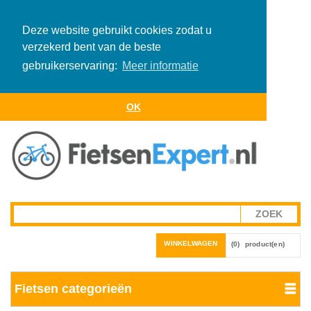
Deze website gebruikt cookies zodat u
verzekerd bent van de beste
gebruikerservaring:
Meer informatie
OK
WINKELWAGEN
(0)
product(en)
Fietsen categorieën