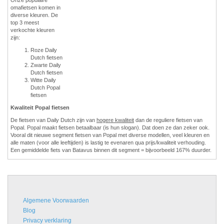
omafietsen komen in
diverse kleuren. De
top 3 meest
verkochte kleuren
zijn:
Roze Daily
Dutch fietsen
Zwarte Daily
Dutch fietsen
Witte Daily
Dutch Popal
fietsen
Kwaliteit Popal fietsen
De fietsen van Daily Dutch zijn van
hogere kwaliteit
dan de reguliere fietsen van
Popal. Popal maakt fietsen betaalbaar (is hun slogan). Dat doen ze dan zeker ook.
Vooral dit nieuwe segment fietsen van Popal met diverse modellen, veel kleuren en
alle maten (voor alle leeftijden) is lastig te evenaren qua prijs/kwaliteit verhouding.
Een gemiddelde fiets van Batavus binnen dit segment = bijvoorbeeld 167% duurder.
Algemene Voorwaarden
Blog
Privacy verklaring