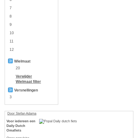
7
8
9
10
11
12
Wielmaat
20
Verwijder
Wielmaat
filter
Versnellingen
3
Door Stefan Adama
Voor iedereen een
Daily Dutch
Omafiets
Onze populaire