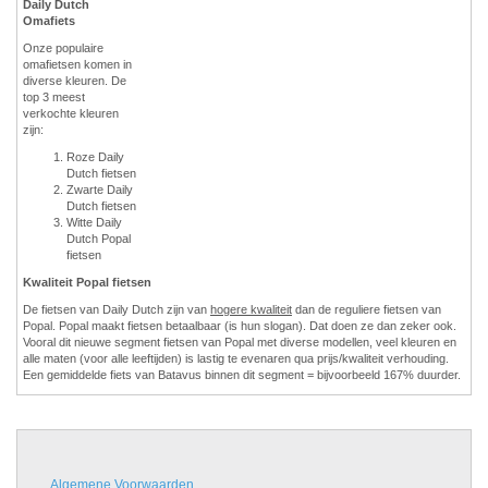
Daily Dutch
Omafiets
Onze populaire
omafietsen komen in
diverse kleuren. De
top 3 meest
verkochte kleuren
zijn:
Roze Daily
Dutch fietsen
Zwarte Daily
Dutch fietsen
Witte Daily
Dutch Popal
fietsen
Kwaliteit Popal fietsen
De fietsen van Daily Dutch zijn van
hogere kwaliteit
dan de reguliere fietsen van
Popal. Popal maakt fietsen betaalbaar (is hun slogan). Dat doen ze dan zeker ook.
Vooral dit nieuwe segment fietsen van Popal met diverse modellen, veel kleuren en
alle maten (voor alle leeftijden) is lastig te evenaren qua prijs/kwaliteit verhouding.
Een gemiddelde fiets van Batavus binnen dit segment = bijvoorbeeld 167% duurder.
Algemene Voorwaarden