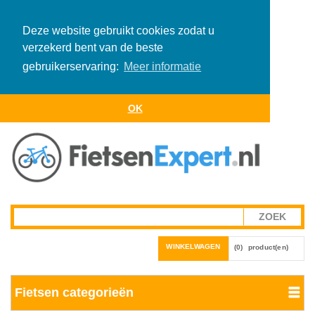
Deze website gebruikt cookies zodat u
verzekerd bent van de beste
gebruikerservaring:
Meer informatie
OK
WINKELWAGEN
(0)
product(en)
Fietsen categorieën