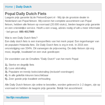
Home
Daily Dutch
Popal Daily Dutch Fiets
Laagste prijs garantie bij de FietsenExpert.nl - Wij zijn de grootste dealer in
Nederland van Popal fietsen. Wij voeren het complete assortiment van Popal
fietsen, hebben alle fietsen op voorraad (20.000 stuks), bieden laagste prijs garantie
en een vriendelijke service. Heeft u een vraag, advies nodig of wilt u meer informatie
- bel gerust:
085-4017989
Wat is een Daily Dutch fiets?
Een daily dutch fiets is een transportfiets van het merk popal. Een tegenhanger van
de populaire Holandia fiets. De Daily Dutch fiets is erg in trek. In 2015 een
omzetstijging van 334%. Dit vanwegen de prijsvoering. De daily-fietsen zijn erg
mooi, degelijk, kwalitatief en een stuk goedkoper.
De voordelen van de Omafiets "Daily Dutch" van het merk Popal:
1).
Sterke en degelijk fiets
2).
Luxe uitstraling
3).
Populaire en trendy looks/uitstraling (inclusief voordrager)
4).
In alle geliefde kleuren beschikbaar
5).
Zeer goede prijs-kwaliteit verhouding
Alle Daily Dutch fietsen zijn online te bestellen, worden geleverd in 1-2 dagen, zijn op
voorraad en hebben de laagste prijs garantie. Bekijk het assortiment:
Verfijn resultaten