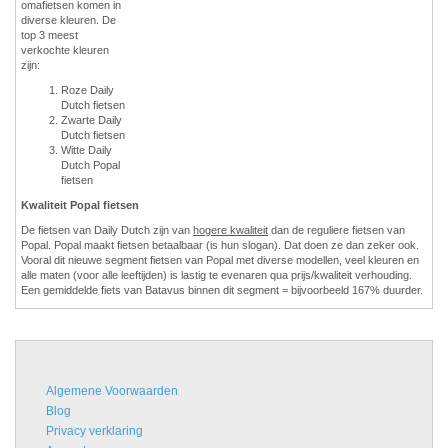
omafietsen komen in
diverse kleuren. De
top 3 meest
verkochte kleuren
zijn:
Roze Daily
Dutch fietsen
Zwarte Daily
Dutch fietsen
Witte Daily
Dutch Popal
fietsen
Kwaliteit Popal fietsen
De fietsen van Daily Dutch zijn van
hogere kwaliteit
dan de reguliere fietsen van
Popal. Popal maakt fietsen betaalbaar (is hun slogan). Dat doen ze dan zeker ook.
Vooral dit nieuwe segment fietsen van Popal met diverse modellen, veel kleuren en
alle maten (voor alle leeftijden) is lastig te evenaren qua prijs/kwaliteit verhouding.
Een gemiddelde fiets van Batavus binnen dit segment = bijvoorbeeld 167% duurder.
Algemene Voorwaarden
Blog
Privacy verklaring