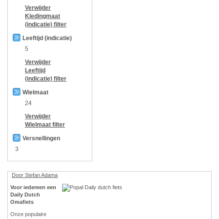
Verwijder
Kledingmaat
(indicatie)
filter
Leeftijd (indicatie)
5
Verwijder
Leeftijd
(indicatie)
filter
Wielmaat
24
Verwijder
Wielmaat
filter
Versnellingen
3
Door Stefan Adama
Voor iedereen een
Daily Dutch
Omafiets
Onze populaire