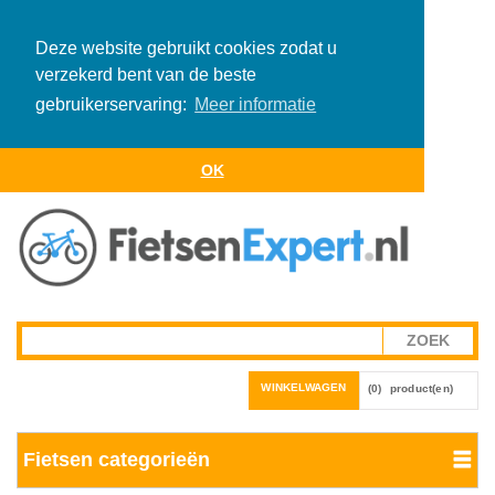
Deze website gebruikt cookies zodat u
verzekerd bent van de beste
gebruikerservaring:
Meer informatie
OK
WINKELWAGEN
(0)
product(en)
Fietsen categorieën