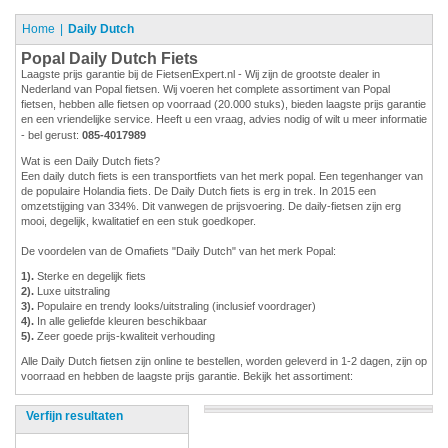
Home
Daily Dutch
Popal Daily Dutch Fiets
Laagste prijs garantie bij de FietsenExpert.nl - Wij zijn de grootste dealer in
Nederland van Popal fietsen. Wij voeren het complete assortiment van Popal
fietsen, hebben alle fietsen op voorraad (20.000 stuks), bieden laagste prijs garantie
en een vriendelijke service. Heeft u een vraag, advies nodig of wilt u meer informatie
- bel gerust:
085-4017989
Wat is een Daily Dutch fiets?
Een daily dutch fiets is een transportfiets van het merk popal. Een tegenhanger van
de populaire Holandia fiets. De Daily Dutch fiets is erg in trek. In 2015 een
omzetstijging van 334%. Dit vanwegen de prijsvoering. De daily-fietsen zijn erg
mooi, degelijk, kwalitatief en een stuk goedkoper.
De voordelen van de Omafiets "Daily Dutch" van het merk Popal:
1).
Sterke en degelijk fiets
2).
Luxe uitstraling
3).
Populaire en trendy looks/uitstraling (inclusief voordrager)
4).
In alle geliefde kleuren beschikbaar
5).
Zeer goede prijs-kwaliteit verhouding
Alle Daily Dutch fietsen zijn online te bestellen, worden geleverd in 1-2 dagen, zijn op
voorraad en hebben de laagste prijs garantie. Bekijk het assortiment:
Verfijn resultaten