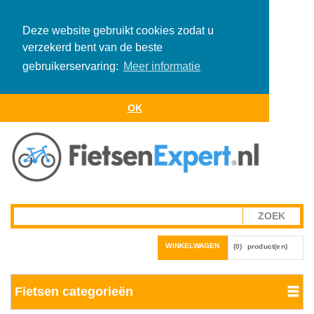
Deze website gebruikt cookies zodat u
verzekerd bent van de beste
gebruikerservaring:
Meer informatie
OK
WINKELWAGEN
(0)
product(en)
Fietsen categorieën