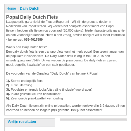
Home
Daily Dutch
Popal Daily Dutch Fiets
Laagste prijs garantie bij de FietsenExpert.nl - Wij zijn de grootste dealer in
Nederland van Popal fietsen. Wij voeren het complete assortiment van Popal
fietsen, hebben alle fietsen op voorraad (20.000 stuks), bieden laagste prijs garantie
en een vriendelijke service. Heeft u een vraag, advies nodig of wilt u meer informatie
- bel gerust:
085-4017989
Wat is een Daily Dutch fiets?
Een daily dutch fiets is een transportfiets van het merk popal. Een tegenhanger van
de populaire Holandia fiets. De Daily Dutch fiets is erg in trek. In 2015 een
omzetstijging van 334%. Dit vanwegen de prijsvoering. De daily-fietsen zijn erg
mooi, degelijk, kwalitatief en een stuk goedkoper.
De voordelen van de Omafiets "Daily Dutch" van het merk Popal:
1).
Sterke en degelijk fiets
2).
Luxe uitstraling
3).
Populaire en trendy looks/uitstraling (inclusief voordrager)
4).
In alle geliefde kleuren beschikbaar
5).
Zeer goede prijs-kwaliteit verhouding
Alle Daily Dutch fietsen zijn online te bestellen, worden geleverd in 1-2 dagen, zijn op
voorraad en hebben de laagste prijs garantie. Bekijk het assortiment:
Verfijn resultaten