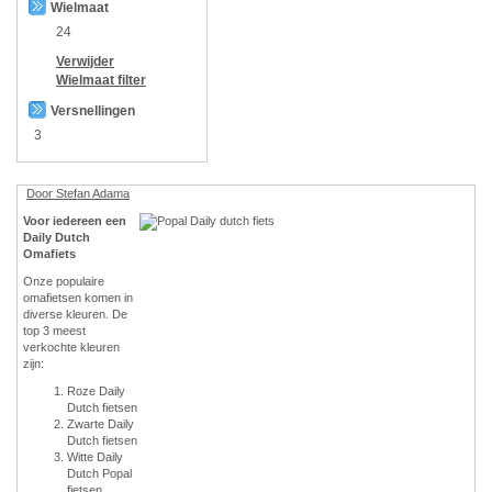
Wielmaat
24
Verwijder
Wielmaat
filter
Versnellingen
3
Door Stefan Adama
Voor iedereen een
Daily Dutch
Omafiets
Onze populaire
omafietsen komen in
diverse kleuren. De
top 3 meest
verkochte kleuren
zijn:
Roze Daily
Dutch fietsen
Zwarte Daily
Dutch fietsen
Witte Daily
Dutch Popal
fietsen