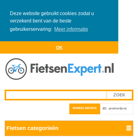
Deze website gebruikt cookies zodat u
verzekerd bent van de beste
gebruikerservaring:
Meer informatie
OK
WINKELWAGEN
(0)
product(en)
Fietsen categorieën