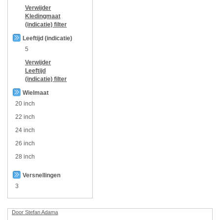
Verwijder
Kledingmaat
(indicatie)
filter
Leeftijd (indicatie)
5
Verwijder
Leeftijd
(indicatie)
filter
Wielmaat
20 inch
22 inch
24 inch
26 inch
28 inch
Versnellingen
3
Door Stefan Adama