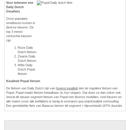
Voor iedereen een
Daily Dutch
Omafiets
Onze populaire
omafietsen komen in
diverse kleuren. De
top 3 meest
verkochte kleuren
zijn:
Roze Daily
Dutch fietsen
Zwarte Daily
Dutch fietsen
Witte Daily
Dutch Popal
fietsen
Kwaliteit Popal fietsen
De fietsen van Daily Dutch zijn van
hogere kwaliteit
dan de reguliere fietsen van
Popal. Popal maakt fietsen betaalbaar (is hun slogan). Dat doen ze dan zeker ook.
Vooral dit nieuwe segment fietsen van Popal met diverse modellen, veel kleuren en
alle maten (voor alle leeftijden) is lastig te evenaren qua prijs/kwaliteit verhouding.
Een gemiddelde fiets van Batavus binnen dit segment = bijvoorbeeld 167% duurder.