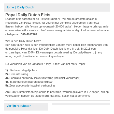
Home
Daily Dutch
Popal Daily Dutch Fiets
Laagste prijs garantie bij de FietsenExpert.nl - Wij zijn de grootste dealer in
Nederland van Popal fietsen. Wij voeren het complete assortiment van Popal
fietsen, hebben alle fietsen op voorraad (20.000 stuks), bieden laagste prijs garantie
en een vriendelijke service. Heeft u een vraag, advies nodig of wilt u meer informatie
- bel gerust:
085-4017989
Wat is een Daily Dutch fiets?
Een daily dutch fiets is een transportfiets van het merk popal. Een tegenhanger van
de populaire Holandia fiets. De Daily Dutch fiets is erg in trek. In 2015 een
omzetstijging van 334%. Dit vanwegen de prijsvoering. De daily-fietsen zijn erg
mooi, degelijk, kwalitatief en een stuk goedkoper.
De voordelen van de Omafiets "Daily Dutch" van het merk Popal:
1).
Sterke en degelijk fiets
2).
Luxe uitstraling
3).
Populaire en trendy looks/uitstraling (inclusief voordrager)
4).
In alle geliefde kleuren beschikbaar
5).
Zeer goede prijs-kwaliteit verhouding
Alle Daily Dutch fietsen zijn online te bestellen, worden geleverd in 1-2 dagen, zijn op
voorraad en hebben de laagste prijs garantie. Bekijk het assortiment:
Verfijn resultaten