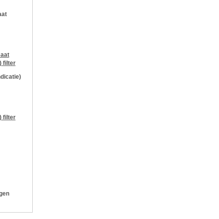
aat
aat
)
filter
ndicatie)
)
filter
ngen