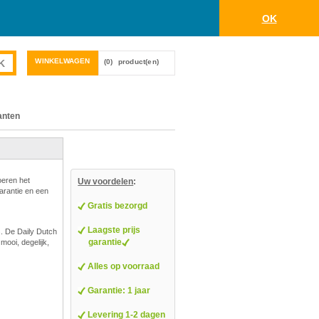
OK
WINKELWAGEN
(0)
product(en)
anten
oeren het
Uw voordelen
:
garantie en een
Gratis bezorgd
Laagste prijs
s. De Daily Dutch
garantie
mooi, degelijk,
Alles op voorraad
Garantie: 1 jaar
Levering 1-2 dagen