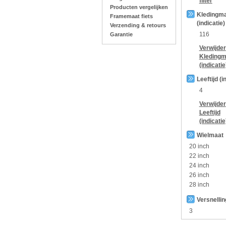
filter
Producten vergelijken
Kledingm
Framemaat fiets
(indicatie)
Verzending & retours
116
Garantie
Verwijder
Kledingm
(indicatie
Leeftijd (i
4
Verwijder
Leeftijd
(indicatie
Wielmaat
20 inch
22 inch
24 inch
26 inch
28 inch
Versnelli
3