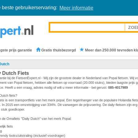
 beste gebruikerservaring:
Meer informatie
gste prijs garantie
Gratis thuisbezorgd
Meer dan 250.000 tevreden kl
Dutch
y Dutch Fiets
antie bij de FietsenExpert.nl - Wij zijn de grootste dealer in Nederland van Popal fietsen. Wij v
ent van Popal fietsen, hebben alle fietsen op voorraad (20.000 stuks), bieden laagste prijs 
ice. Heeft u een vraag, advies nodig of wilt u meer informatie - bel gerust:
085-4017989
Dutch fiets?
iets is een transportfiets van het merk popal. Een tegenhanger van de populaire Holandia fiet
rek. In 2015 een omzetstijging van 334%. Dit vanwegen de prijsvoering. De daily-fietsen zijn erg 
en stuk goedkoper.
 de Omafiets "Daily Dutch" van het merk Popal:
ijk fiets
ng
rendy looks/uitstraling (inclusief voordrager)