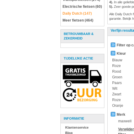
4).
In alle gelief
Electrische fietsen (60)
5).
Zeer goede pri
Daily Dutch (147)
Alle Daily Dutch 
garantie. Bekijk 
Meer fietsen (464)
Verfijn result
BETROUWBAAR &
ZEKERHEID
Filter op 
Kleur
TIJDELIJKE ACTIE
Blauw
Roze
Rood
Groen
Paars
Wit
Zwart
Roze
Oranje
Merk
INFORMATIE
maxwell
Klantenservice
Verwijde
Blog