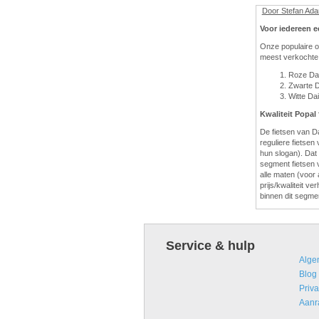
Door Stefan Ad
Voor iedereen e
Onze populaire o
meest verkochte 
Roze Dai
Zwarte D
Witte Dai
Kwaliteit Popal 
De fietsen van D
reguliere fietsen
hun slogan). Dat
segment fietsen 
alle maten (voor a
prijs/kwaliteit v
binnen dit segme
Service & hulp
Alge
Blog
Priva
Aanr