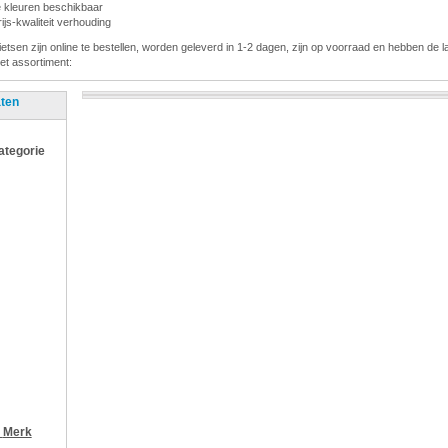
de kleuren beschikbaar
js-kwaliteit verhouding
fietsen zijn online te bestellen, worden geleverd in 1-2 dagen, zijn op voorraad en hebben de la
het assortiment:
aten
categorie
r
Merk