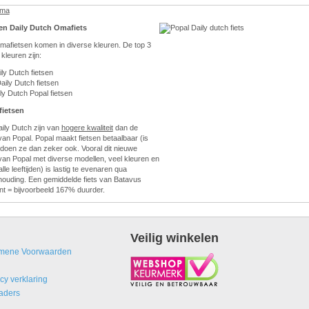
ama
en Daily Dutch Omafiets
mafietsen komen in diverse kleuren. De top 3
kleuren zijn:
ly Dutch fietsen
aily Dutch fietsen
ly Dutch Popal fietsen
fietsen
aily Dutch zijn van
hogere kwaliteit
dan de
 van Popal. Popal maakt fietsen betaalbaar (is
 doen ze dan zeker ook. Vooral dit nieuwe
van Popal met diverse modellen, veel kleuren en
lle leeftijden) is lastig te evenaren qua
erhouding. Een gemiddelde fiets van Batavus
nt = bijvoorbeeld 167% duurder.
Veilig winkelen
mene Voorwaarden
cy verklaring
aders