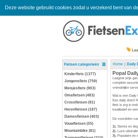
Deze website gebruikt cookies zodat u verzekerd bent van de
Laa
Home
Daily 
Fietsen categorieën
Popal Dail
Kinderfiets (1377)
Laagste prijs gar
Jongensfiets (759)
complete assortim
vriendelijke serv
Meisjesfiets (903)
Omafietsen (483)
Wat is een Daily 
Een daily dutch f
Crossfietsen (91)
fiets is erg in t
Herenfietsen (187)
kwalitatief en e
Damesfietsen (403)
De voordelen van
Vouwfietsen (55)
1).
Sterke en degel
Mountainbike (81)
2).
Luxe uitstrali
3).
Populaire en t
Transportfietsen (274)