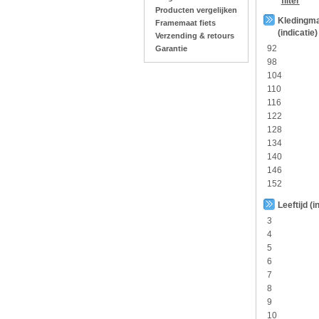
filter
Producten vergelijken
Kledingm
Framemaat fiets
(indicatie)
Verzending & retours
92
Garantie
98
104
110
116
122
128
134
140
146
152
Leeftijd (i
3
4
5
6
7
8
9
10