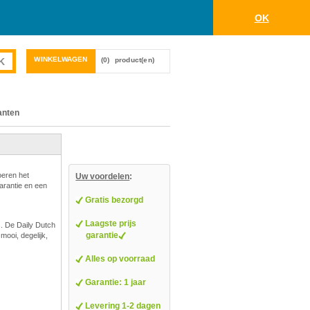
OK
WINKELWAGEN
(0)
product(en)
anten
oeren het
Uw voordelen
:
garantie en een
Gratis bezorgd
Laagste prijs
s. De Daily Dutch
garantie
mooi, degelijk,
Alles op voorraad
Garantie: 1 jaar
Levering 1-2 dagen