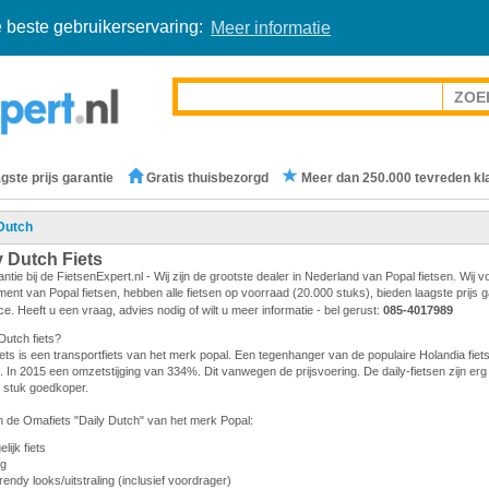
 beste gebruikerservaring:
Meer informatie
gste prijs garantie
Gratis thuisbezorgd
Meer dan 250.000 tevreden kl
Dutch
y Dutch Fiets
antie bij de FietsenExpert.nl - Wij zijn de grootste dealer in Nederland van Popal fietsen. Wij v
ent van Popal fietsen, hebben alle fietsen op voorraad (20.000 stuks), bieden laagste prijs 
ice. Heeft u een vraag, advies nodig of wilt u meer informatie - bel gerust:
085-4017989
Dutch fiets?
iets is een transportfiets van het merk popal. Een tegenhanger van de populaire Holandia fiet
rek. In 2015 een omzetstijging van 334%. Dit vanwegen de prijsvoering. De daily-fietsen zijn erg 
en stuk goedkoper.
 de Omafiets "Daily Dutch" van het merk Popal:
ijk fiets
ng
rendy looks/uitstraling (inclusief voordrager)