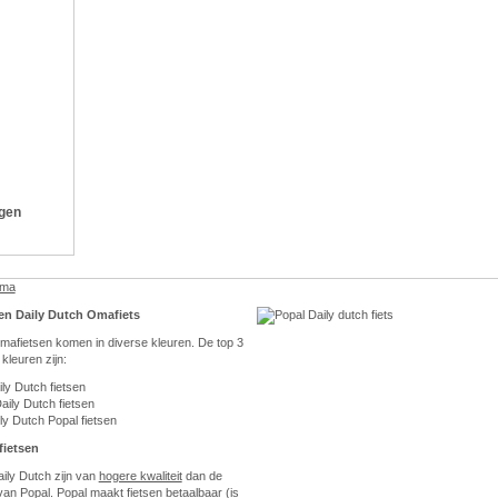
ngen
ama
en Daily Dutch Omafiets
mafietsen komen in diverse kleuren. De top 3
kleuren zijn:
ly Dutch fietsen
aily Dutch fietsen
ly Dutch Popal fietsen
fietsen
aily Dutch zijn van
hogere kwaliteit
dan de
 van Popal. Popal maakt fietsen betaalbaar (is