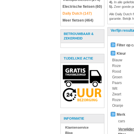
4).
In alle gelief
Electrische fietsen (60)
5).
Zeer goede pri
Daily Dutch (147)
Alle Daily Dutch 
garantie. Bekijk 
Meer fietsen (464)
Verfijn result
BETROUWBAAR &
ZEKERHEID
Filter op 
Kleur
TIJDELIJKE ACTIE
Blauw
Roze
Rood
Groen
Paars
Wit
Zwart
Roze
Oranje
Merk
INFORMATIE
cars
Klantenservice
Verwijde
Blog