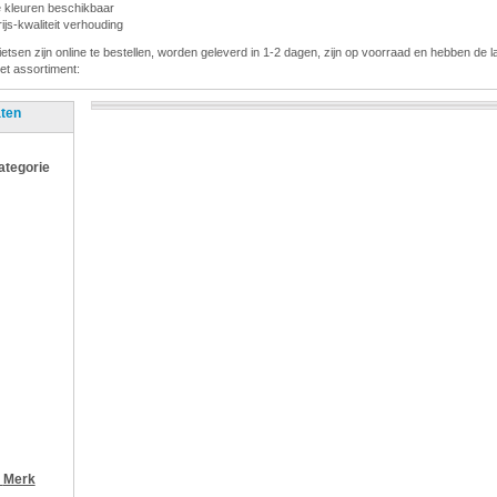
de kleuren beschikbaar
js-kwaliteit verhouding
fietsen zijn online te bestellen, worden geleverd in 1-2 dagen, zijn op voorraad en hebben de la
het assortiment:
aten
categorie
r
Merk