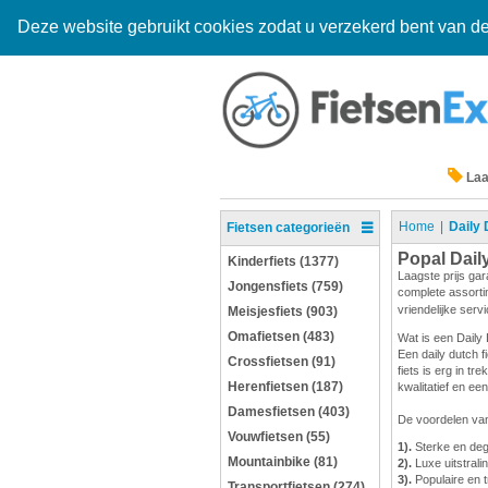
Deze website gebruikt cookies zodat u verzekerd bent van de
Laa
Home
Daily 
Fietsen categorieën
Popal Dail
Kinderfiets (1377)
Laagste prijs gar
Jongensfiets (759)
complete assortim
vriendelijke serv
Meisjesfiets (903)
Omafietsen (483)
Wat is een Daily 
Een daily dutch f
Crossfietsen (91)
fiets is erg in t
Herenfietsen (187)
kwalitatief en e
Damesfietsen (403)
De voordelen van
Vouwfietsen (55)
1).
Sterke en degel
Mountainbike (81)
2).
Luxe uitstrali
3).
Populaire en t
Transportfietsen (274)