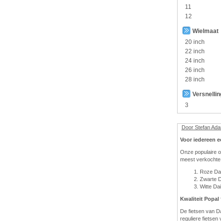
11
12
Wielmaat
20 inch
22 inch
24 inch
26 inch
28 inch
Versnelli
3
Door Stefan Ad
Voor iedereen e
Onze populaire o
meest verkochte 
Roze Dai
Zwarte D
Witte Dai
Kwaliteit Popal 
De fietsen van D
reguliere fietsen