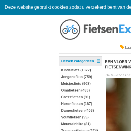
Deze website gebruikt cookies zodat u verzekerd bent van de
Laa
Fietsen categorieën
EEN VLOER V
FIETSENWIN
Kinderfiets (1377)
16-10-2023 16:
Jongensfiets (759)
Meisjesfiets (903)
Omafietsen (483)
Crossfietsen (91)
Herenfietsen (187)
Damesfietsen (403)
Vouwfietsen (55)
Mountainbike (81)
Transportfietsen (274)