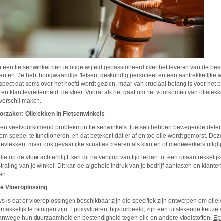
n een fietsenwinkel ben je ongetwijfeld gepassioneerd over het leveren van de bes
lanten. Je hebt hoogwaardige fietsen, deskundig personeel en een aantrekkelijke w
spect dat soms over het hoofd wordt gezien, maar van cruciaal belang is voor het 
en klanttevredenheid: de vloer. Vooral als het gaat om het voorkomen van olielek
verschil maken.
oorzaker: Olielekken in Fietsenwinkels
 een veelvoorkomend probleem in fietsenwinkels. Fietsen hebben bewegende dele
 soepel te functioneren, en dat betekent dat er af en toe olie wordt gemorst. Deze
bevlekken, maar ook gevaarlijke situaties creëren als klanten of medewerkers uitgli
ie op de vloer achterblijft, kan dit na verloop van tijd leiden tot een onaantrekkelij
traling van je winkel. Dit kan de algehele indruk van je bedrijf aantasten en klant
en.
e Vloeroplossing
 is dat er vloeroplossingen beschikbaar zijn die specifiek zijn ontworpen om oliel
akkelijk te reinigen zijn. Epoxyvloeren, bijvoorbeeld, zijn een uitstekende keuze 
vanwege hun duurzaamheid en bestendigheid tegen olie en andere vloeistoffen.
Ep