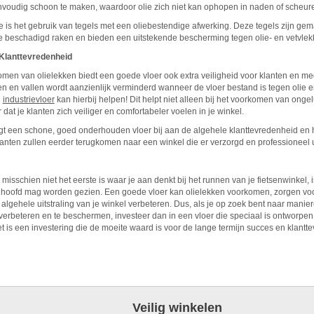
voudig schoon te maken, waardoor olie zich niet kan ophopen in naden of scheur
 is het gebruik van tegels met een oliebestendige afwerking. Deze tegels zijn gema
e beschadigd raken en bieden een uitstekende bescherming tegen olie- en vetvlek
n Klanttevredenheid
omen van olielekken biedt een goede vloer ook extra veiligheid voor klanten en m
jden en vallen wordt aanzienlijk verminderd wanneer de vloer bestand is tegen olie
n
industrievloer
kan hierbij helpen! Dit helpt niet alleen bij het voorkomen van ong
 dat je klanten zich veiliger en comfortabeler voelen in je winkel.
t een schone, goed onderhouden vloer bij aan de algehele klanttevredenheid en 
lanten zullen eerder terugkomen naar een winkel die er verzorgd en professioneel ui
misschien niet het eerste is waar je aan denkt bij het runnen van je fietsenwinkel, 
et hoofd mag worden gezien. Een goede vloer kan olielekken voorkomen, zorgen voo
lgehele uitstraling van je winkel verbeteren. Dus, als je op zoek bent naar manie
 verbeteren en te beschermen, investeer dan in een vloer die speciaal is ontworpe
t is een investering die de moeite waard is voor de lange termijn succes en klantt
Veilig winkelen