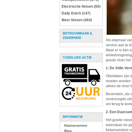
Electrische fietsen (60)
Daily Dutch (147)
Meer fietsen (464)
BETROUWBAAR &
ZEKERHEID
Als eigenaar va
service aan je k
Maar er is één a
winkelomgeving 
TIJDELIJKE ACTIE
goede vloer het 
1. De Stille Ver
Olielekken zijn
moeten worden om
alleen de vloer 
Bovendien, als ol
onverzorgde uits
om terug te kom
2. Een Duurzam
INFORMATIE
Het goede nieuws
weerstaan en gem
Klantenservice
fietsenwinkels 
Blog