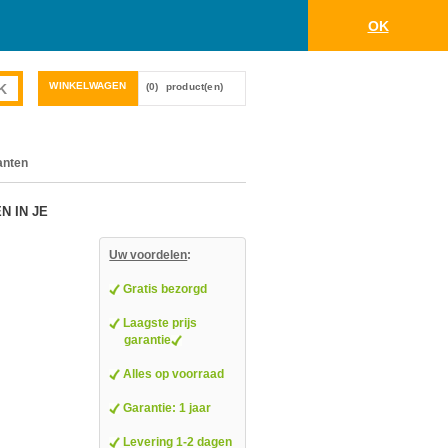
OK
WINKELWAGEN
(0)
product(en)
anten
N IN JE
Uw voordelen
:
Gratis bezorgd
Laagste prijs
garantie
Alles op voorraad
Garantie: 1 jaar
Levering 1-2 dagen