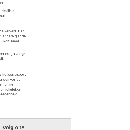
en.
kkelijk te
ken.
edewerkers. Het
 en andere gladde
elukken, maar
het imago van je
tziet.
is het een aspect
r een veilige
ren om je
n om olielekken
evredenheid.
Volg ons