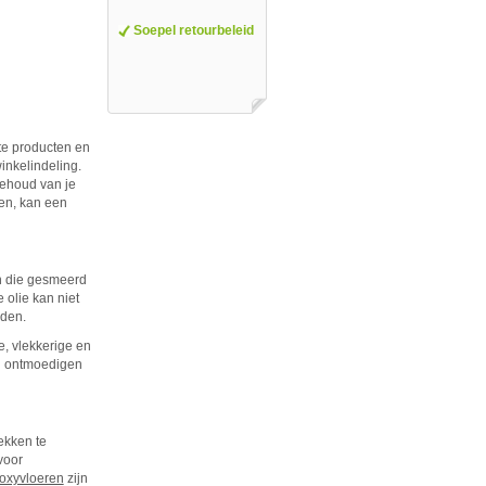
Soepel retourbeleid
te producten en
inkelindeling.
behoud van je
ken, kan een
n die gesmeerd
 olie kan niet
jden.
ke, vlekkerige en
en ontmoedigen
ekken te
voor
oxyvloeren
zijn