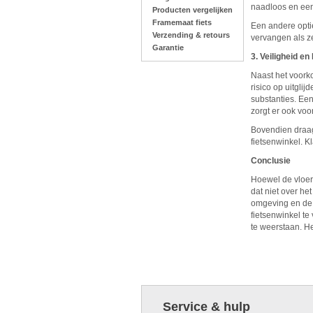
naadloos en een
Producten vergelijken
Framemaat fiets
Een andere optie
Verzending & retours
vervangen als z
Garantie
3. Veiligheid e
Naast het voork
risico op uitgli
substanties. Ee
zorgt er ook voor
Bovendien draag
fietsenwinkel. K
Conclusie
Hoewel de vloer 
dat niet over h
omgeving en de a
fietsenwinkel te
te weerstaan. He
Service & hulp