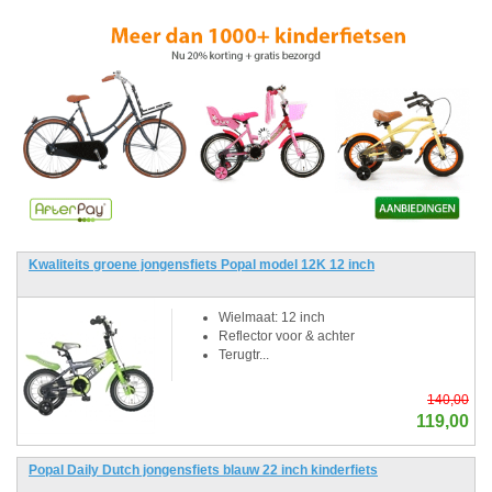
Previous
Next
Kwaliteits groene jongensfiets Popal model 12K 12 inch
Wielmaat: 12 inch
Reflector voor & achter
Terugtr...
140,00
119,00
Popal Daily Dutch jongensfiets blauw 22 inch kinderfiets