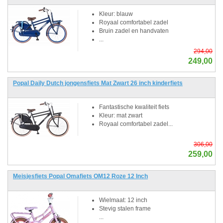
Kleur: blauw
Royaal comfortabel zadel
Bruin zadel en handvaten
...
294,00
249,00
Popal Daily Dutch jongensfiets Mat Zwart 26 inch kinderfiets
Fantastische kwaliteit fiets
Kleur: mat zwart
Royaal comfortabel zadel...
306,00
259,00
Meisjesfiets Popal Omafiets OM12 Roze 12 Inch
Wielmaat: 12 inch
Stevig stalen frame
...