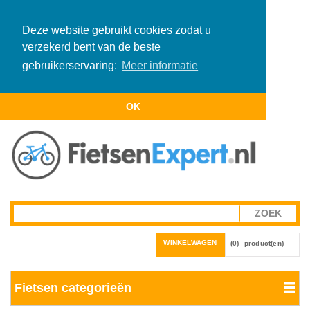
Deze website gebruikt cookies zodat u
verzekerd bent van de beste
gebruikerservaring:
Meer informatie
OK
WINKELWAGEN
(0)
product(en)
Fietsen categorieën